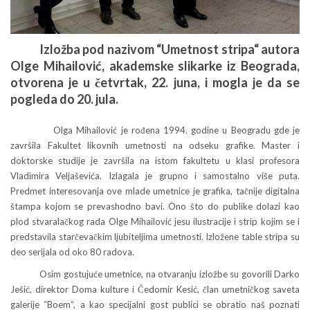
Izložba pod nazivom “Umetnost stripa“ autora
Olge Mihailović, akademske slikarke iz Beograda,
otvorena je u četvrtak, 22. juna, i mogla je da se
pogleda do 20. jula.
Olga Mihailović je rođena 1994. godine u Beogradu gde je
završila Fakultet likovnih umetnosti na odseku grafike. Master i
doktorske studije je završila na istom fakultetu u klasi profesora
Vladimira Veljaševića. Izlagala je grupno i samostalno više puta.
Predmet interesovanja ove mlade umetnice je grafika, tačnije digitalna
štampa kojom se prevashodno bavi. Ono što do publike dolazi kao
plod stvaralačkog rada Olge Mihailović jesu ilustracije i strip kojim se i
predstavila starčevačkim ljubiteljima umetnosti. Izložene table stripa su
deo serijala od oko 80 radova.
Osim gostujuće umetnice, na otvaranju izložbe su govorili Darko
Ješić, direktor Doma kulture i Čedomir Kesić, član umetničkog saveta
galerije “Boem“, a kao specijalni gost publici se obratio naš poznati