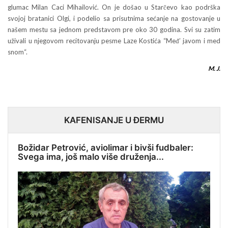
glumac Milan Caci Mihailović. On je došao u Starčevo kao podrška
svojoj bratanici Olgi, i podelio sa prisutnima sećanje na gostovanje u
našem mestu sa jednom predstavom pre oko 30 godina. Svi su zatim
uživali u njegovom recitovanju pesme Laze Kostića “Međ’ javom i med
snom“.
M. J.
KAFENISANJE U ĐERMU
Božidar Petrović, aviolimar i bivši fudbaler:
Svega ima, još malo više druženja...