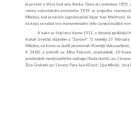
je proveo u Vršcu kod sina Slavka. Tamo je i preminuo 1901
centru vojvođanske prestonice 1939. uz prigodnu svečanost 
Miletiću, koji je načinio jugoslovenski kipar Ivan Meštrović.
na kojoj se nalazi ovo monumentalno delo i prepoznatljivi no
A kako su Starčevci davne 1911. o desetoj godišnjici Mileti
kratak izveštaj objavljen u "Zastavi": "U nedelju 27. februar
Miletiću, na kome su služili jeromonah Vićentije Vukosavljević,
K 24.80, a priložili su: Miša Petrović, predsednik, 10 krun
predsednik zemljoradničke zadruge i Rada Đurišić, po 2 krune; 
Živa Grubetić po 1 krunu; Pera Aća 60 pot.; Lipa Nikolić, Jova 