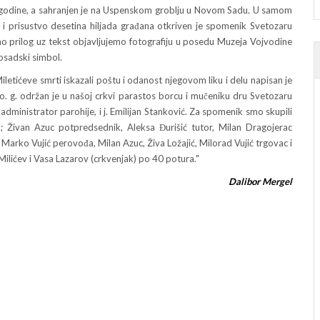
. godine, a sahranjen je na Uspenskom groblju u Novom Sadu. U samom
i prisustvo desetina hiljada građana otkriven je spomenik Svetozaru
 Kao prilog uz tekst objavljujemo fotografiju u posedu Muzeja Vojvodine
vosadski simbol.
ćeve smrti iskazali poštu i odanost njegovom liku i delu napisan je
a o. g. održan je u našoj crkvi parastos borcu i mučeniku dru Svetozaru
 administrator parohije, i j. Emilijan Stanković. Za spomenik smo skupili
a; Živan Azuc potpredsednik, Aleksa Đurišić tutor, Milan Dragojerac
Marko Vujić perovođa, Milan Azuc, Živa Ložajić, Milorad Vujić trgovac i
Milićev i Vasa Lazarov (crkvenjak) po 40 potura."
Dalibor Mergel