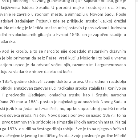
u ponosnog i slavnog graničarskog kraja - Šajkaške oblasti, gde je
književnica Isidora Sekulić. U porodici majke Teodosije i oca Sime,
ovanje je završio u rodnom mestu, a gimnaziju u Novom Sadu. Posle
atislavi (tadašnjem Požunu) gde se priključio srpskoj đačkoj družini
ju. Na mladog je Miletića snažan uticaj ostavio i panslavizam LJudovita
ini revolucionarnih gibanja u Evropi 1848. on je započeo studije u
Mađarsku.
e god je kročio, a to se naročito nije dopadalo mađarskim državnim
 je bio primoran da se iz Pešte vrati kući u Mošorin i to baš u vreme
gitacijom uspeo je da odvrati većinu njih, razumno im i argumentovano
atuju za vladarske hirove daleko od kuće.
854. godine stekavši zvanje doktora prava. U narednom razdoblju
itički angažovan zagovarajući radikalna srpska stajališta i gorljivo se
je i predvodio Ujedinjenu omladinu srpsku kao i Srpsku narodnu
. Dana 20. marta 1861. postao je najmlađi gradonačelnik Novog Sada u
rpski jezik kao jedan od zvaničnih, no, uprkos apsolutnoj podršci među
prvog čoveka grada. Na čelu Novog Sada ponovo se našao 1867. i to na
n prvog tamnovanja pridobio je simpatije širokih narodnih masa. Na taj
ga 1876. osudili na šestogodišnju robiju. Sve je to na njegovo fizičko i
povlačenjem iz javnog i političkog života. Svoje poslednje godine Miletić