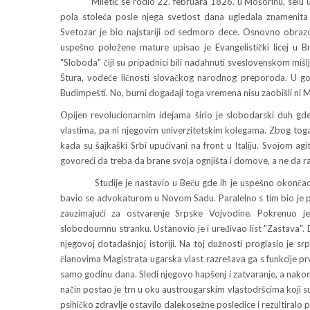
Miletić se rodio 22. februara 1826. u Mošorinu, selu u src
pola stoleća posle njega svetlost dana ugledala znamenita 
Svetozar je bio najstariji od sedmoro dece. Osnovno obraz
uspešno položene mature upisao je Evangelistički licej u Br
"Sloboda" čiji su pripadnici bili nadahnuti sveslovenskom mišl
Štura, vodeće ličnosti slovačkog narodnog preporoda. U god
Budimpešti. No, burni događaji toga vremena nisu zaobišli ni 
Opijen revolucionarnim idejama širio je slobodarski duh gd
vlastima, pa ni njegovim univerzitetskim kolegama. Zbog toga
kada su šajkaški Srbi upućivani na front u Italiju. Svojom a
govoreći da treba da brane svoja ognjišta i domove, a ne da r
Studije je nastavio u Beču gde ih je uspešno okončao 1
bavio se advokaturom u Novom Sadu. Paralelno s tim bio je pol
zauzimajući za ostvarenje Srpske Vojvodine. Pokrenuo 
slobodoumnu stranku. Ustanovio je i uređivao list "Zastava"
njegovoj dotadašnjoj istoriji. Na toj dužnosti proglasio je s
članovima Magistrata ugarska vlast razrešava ga s funkcije 
samo godinu dana. Sledi njegovo hapšenj i zatvaranje, a nako
način postao je trn u oku austrougarskim vlastodršcima koji su 
psihičko zdravlje ostavilo dalekosežne posledice i rezultiralo 