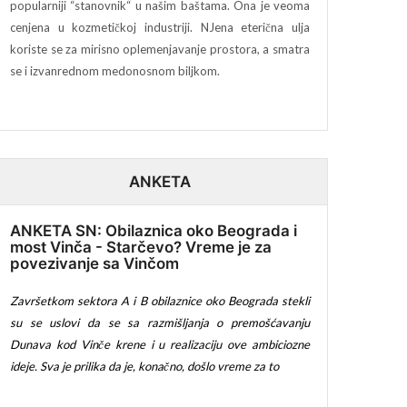
popularniji “stanovnik“ u našim baštama. Ona je veoma
cenjena u kozmetičkoj industriji. NJena eterična ulja
koriste se za mirisno oplemenjavanje prostora, a smatra
se i izvanrednom medonosnom biljkom.
ANKETA
ANKETA SN: Obilaznica oko Beograda i
most Vinča - Starčevo? Vreme je za
povezivanje sa Vinčom
Završetkom sektora A i B obilaznice oko Beograda stekli
su se uslovi da se sa razmišljanja o premošćavanju
Dunava kod Vinče krene i u realizaciju ove ambiciozne
ideje. Sva je prilika da je, konačno, došlo vreme za to