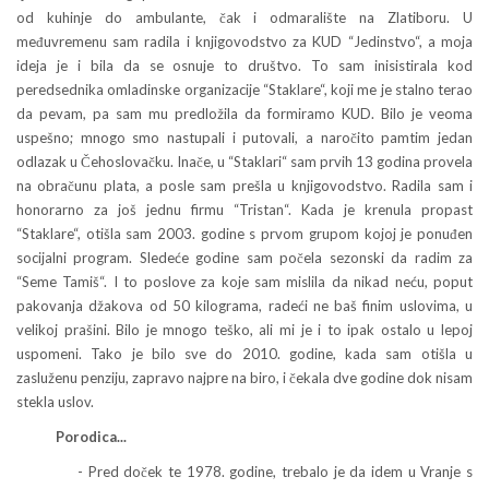
od kuhinje do ambulante, čak i odmaralište na Zlatiboru. U
međuvremenu sam radila i knjigovodstvo za KUD “Jedinstvo“, a moja
ideja je i bila da se osnuje to društvo. To sam inisistirala kod
peredsednika omladinske organizacije “Staklare“, koji me je stalno terao
da pevam, pa sam mu predložila da formiramo KUD. Bilo je veoma
uspešno; mnogo smo nastupali i putovali, a naročito pamtim jedan
odlazak u Čehoslovačku. Inače, u “Staklari“ sam prvih 13 godina provela
na obračunu plata, a posle sam prešla u knjigovodstvo. Radila sam i
honorarno za još jednu firmu “Tristan“. Kada je krenula propast
“Staklare“, otišla sam 2003. godine s prvom grupom kojoj je ponuđen
socijalni program. Sledeće godine sam počela sezonski da radim za
“Seme Tamiš“. I to poslove za koje sam mislila da nikad neću, poput
pakovanja džakova od 50 kilograma, radeći ne baš finim uslovima, u
velikoj prašini. Bilo je mnogo teško, ali mi je i to ipak ostalo u lepoj
uspomeni. Tako je bilo sve do 2010. godine, kada sam otišla u
zasluženu penziju, zapravo najpre na biro, i čekala dve godine dok nisam
stekla uslov.
Porodica...
- Pred doček te 1978. godine, trebalo je da idem u Vranje s