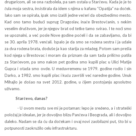
drugaricom, ali se ona razbolela, pa sam ostala u Starčevu. Kada je je to
čula moja sestra, insistirala da idem s njima u kafanu “Opatija“ na doček.
Iako sam se opirala, ipak smo izašli jedne večeri da obezbedimo mesto.
Kad ono tamo budući suprug Dragoslav, inače Brestovčanin, s nekim
veselim društvom, jer je njegov brat od tetke tamo svirao. I te noći smo
se upoznalni, a već posle Nove godine počeli i da se zabavljamo, da bi
se 30. aprila 1978. venčali. Ispalo je da smo se rođena sestra i ja udale
za dva rođena brata, doduše ja kao starija za mlađeg. Potom sam prešla
kod njega u Brestovac i moram da priznam da sam tada prilično patila
za Starčevom, pa smo nakon pet godina smo kupili plac u Ulici Matije
Gupca i otada smo ovde. U međuvremenu se 1979. godine rodio i sin
Darko, a 1982. smo kupili plac i kuću završili već naredne godine. Unuk
Mihajlo je došao na svet 2012. godine, u čijem postojanju apsolutno
uživamo.
Starčevo, danas?
- U ovom mestu sve mi je potaman: lepo je sređeno, a i strateški
položaj je idealan, jer je dovoljno blizu Pančeva i Beograda, ali i dovoljno
daleko. Nadam se da ću da dočekam i ovaj novi zaobilazni put, što bi u
potpunosti zaokružilo celu infrastrukturu.