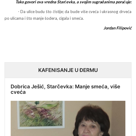
Tako govori ova vredna Starčevka, a svojim sugrađanima poručuje:
- Da ulice budu što čistije; da bude više cveća i ukrasnog drveća
po ulicama i što manje šodera, cigala i smeća.
Jordan Filipović
KAFENISANJE U ĐERMU
Dobrica Ješić, Starčevka: Manje smeća, više
cveća