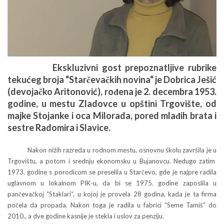
Ekskluzivni gost prepoznatljive rubrike
tekućeg broja “Starčevačkih novina“ je Dobrica Ješić
(devojačko Aritonović), rođena je 2. decembra 1953.
godine, u mestu Zladovce u opštini Trgovište, od
majke Stojanke i oca Milorada, pored mlađih brata i
sestre Radomira i Slavice.
Nakon nižih razreda u rodnom mestu, osnovnu školu završila je u
Trgovištu, a potom i srednju ekonomsku u Bujanovcu. Nedugo zatim
1973. godine s porodicom se preselila u Starčevo, gde je najpre radila
uglavnom u lokalnom PIK-u, da bi se 1975. godine zaposlila u
pančevačkoj “Staklari“, u kojoj je provela 28 godina, kada je ta firma
počela da propada. Nakon toga je radila u fabrici “Seme Tamiš“ do
2010., a dve godine kasnije je stekla i uslov za penziju.