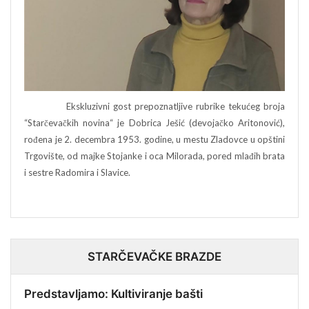
Ekskluzivni gost prepoznatljive rubrike tekućeg broja
“Starčevačkih novina“ je Dobrica Ješić (devojačko Aritonović),
rođena je 2. decembra 1953. godine, u mestu Zladovce u opštini
Trgovište, od majke Stojanke i oca Milorada, pored mlađih brata
i sestre Radomira i Slavice.
STARČEVAČKE BRAZDE
Predstavljamo: Kultiviranje bašti