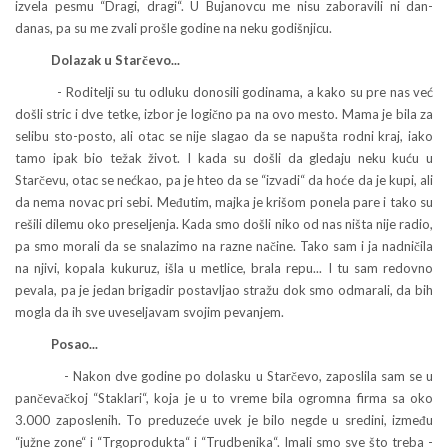
izvela pesmu “Dragi, dragi“. U Bujanovcu me nisu zaboravili ni dan-
danas, pa su me zvali prošle godine na neku godišnjicu.
Dolazak u Starčevo...
- Roditelji su tu odluku donosili godinama, a kako su pre nas već
došli stric i dve tetke, izbor je logično pa na ovo mesto. Mama je bila za
selibu sto-posto, ali otac se nije slagao da se napušta rodni kraj, iako
tamo ipak bio težak život. I kada su došli da gledaju neku kuću u
Starčevu, otac se nećkao, pa je hteo da se “izvadi“ da hoće da je kupi, ali
da nema novac pri sebi. Međutim, majka je krišom ponela pare i tako su
rešili dilemu oko preseljenja. Kada smo došli niko od nas ništa nije radio,
pa smo morali da se snalazimo na razne načine. Tako sam i ja nadničila
na njivi, kopala kukuruz, išla u metlice, brala repu... I tu sam redovno
pevala, pa je jedan brigadir postavljao stražu dok smo odmarali, da bih
mogla da ih sve uveseljavam svojim pevanjem.
Posao...
- Nakon dve godine po dolasku u Starčevo, zaposlila sam se u
pančevačkoj “Staklari“, koja je u to vreme bila ogromna firma sa oko
3.000 zaposlenih. To preduzeće uvek je bilo negde u sredini, između
“južne zone“ i “Trgoprodukta“ i “Trudbenika“. Imali smo sve što treba -