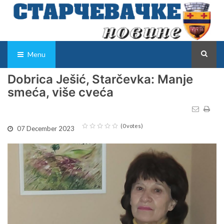
Menu
Dobrica Ješić, Starčevka: Manje
smeća, više cveća
(0 votes)
07 December 2023