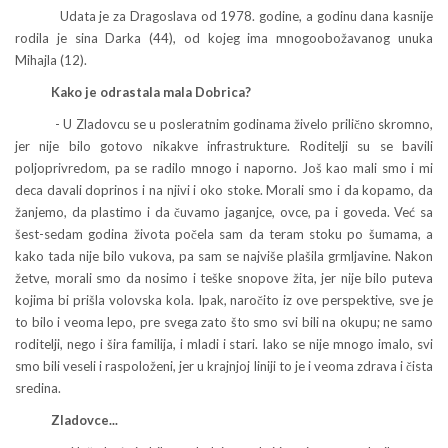
Udata je za Dragoslava od 1978. godine, a godinu dana kasnije
rodila je sina Darka (44), od kojeg ima mnogoobožavanog unuka
Mihajla (12).
Kako je odrastala mala Dobrica?
- U Zladovcu se u posleratnim godinama živelo prilično skromno,
jer nije bilo gotovo nikakve infrastrukture. Roditelji su se bavili
poljoprivredom, pa se radilo mnogo i naporno. Još kao mali smo i mi
deca davali doprinos i na njivi i oko stoke. Morali smo i da kopamo, da
žanjemo, da plastimo i da čuvamo jaganjce, ovce, pa i goveda. Već sa
šest-sedam godina života počela sam da teram stoku po šumama, a
kako tada nije bilo vukova, pa sam se najviše plašila grmljavine. Nakon
žetve, morali smo da nosimo i teške snopove žita, jer nije bilo puteva
kojima bi prišla volovska kola. Ipak, naročito iz ove perspektive, sve je
to bilo i veoma lepo, pre svega zato što smo svi bili na okupu; ne samo
roditelji, nego i šira familija, i mladi i stari. Iako se nije mnogo imalo, svi
smo bili veseli i raspoloženi, jer u krajnjoj liniji to je i veoma zdrava i čista
sredina.
Zladovce...