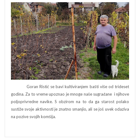
Goran Ristić se bavi kultiviranjem bašti više od trideset
godina. Za to vreme upoznao je mnoge naše sugrađane i njihove
poljoprivredne navike. S obzirom na to da ga starost polako
sustiže svoje aktivnosti je znatno smanjio, ali se još uvek odaziva
na pozive svojih komšija.