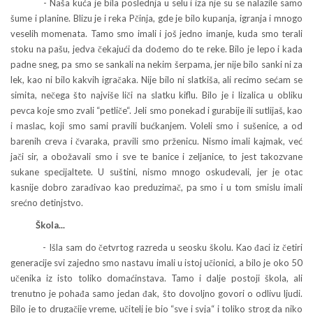
- Naša kuća je bila poslednja u selu i iza nje su se nalazile samo
šume i planine. Blizu je i reka Pčinja, gde je bilo kupanja, igranja i mnogo
veselih momenata. Tamo smo imali i još jedno imanje, kuda smo terali
stoku na pašu, jedva čekajući da dođemo do te reke. Bilo je lepo i kada
padne sneg, pa smo se sankali na nekim šerpama, jer nije bilo sanki ni za
lek, kao ni bilo kakvih igračaka. Nije bilo ni slatkiša, ali recimo sećam se
simita, nečega što najviše liči na slatku kiflu. Bilo je i lizalica u obliku
pevca koje smo zvali “petliče“. Jeli smo ponekad i gurabije ili sutlijaš, kao
i maslac, koji smo sami pravili bućkanjem. Voleli smo i sušenice, a od
barenih creva i čvaraka, pravili smo prženicu. Nismo imali kajmak, već
jači sir, a obožavali smo i sve te banice i zeljanice, to jest takozvane
sukane specijaltete. U suštini, nismo mnogo oskudevali, jer je otac
kasnije dobro zarađivao kao preduzimač, pa smo i u tom smislu imali
srećno detinjstvo.
Škola...
- Išla sam do četvrtog razreda u seosku školu. Kao đaci iz četiri
generacije svi zajedno smo nastavu imali u istoj učionici, a bilo je oko 50
učenika iz isto toliko domaćinstava. Tamo i dalje postoji škola, ali
trenutno je pohađa samo jedan đak, što dovoljno govori o odlivu ljudi.
Bilo je to drugačije vreme, učitelj je bio “sve i svja“ i toliko strog da niko