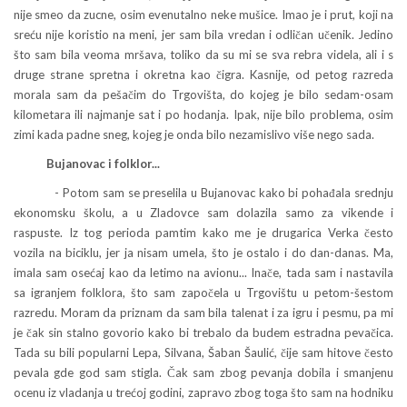
nije smeo da zucne, osim evenutalno neke mušice. Imao je i prut, koji na
sreću nije koristio na meni, jer sam bila vredan i odličan učenik. Jedino
što sam bila veoma mršava, toliko da su mi se sva rebra videla, ali i s
druge strane spretna i okretna kao čigra. Kasnije, od petog razreda
morala sam da pešačim do Trgovišta, do kojeg je bilo sedam-osam
kilometara ili najmanje sat i po hodanja. Ipak, nije bilo problema, osim
zimi kada padne sneg, kojeg je onda bilo nezamislivo više nego sada.
Bujanovac i folklor...
- Potom sam se preselila u Bujanovac kako bi pohađala srednju
ekonomsku školu, a u Zladovce sam dolazila samo za vikende i
raspuste. Iz tog perioda pamtim kako me je drugarica Verka često
vozila na biciklu, jer ja nisam umela, što je ostalo i do dan-danas. Ma,
imala sam osećaj kao da letimo na avionu... Inače, tada sam i nastavila
sa igranjem folklora, što sam započela u Trgovištu u petom-šestom
razredu. Moram da priznam da sam bila talenat i za igru i pesmu, pa mi
je čak sin stalno govorio kako bi trebalo da budem estradna pevačica.
Tada su bili popularni Lepa, Silvana, Šaban Šaulić, čije sam hitove često
pevala gde god sam stigla. Čak sam zbog pevanja dobila i smanjenu
ocenu iz vladanja u trećoj godini, zapravo zbog toga što sam na hodniku