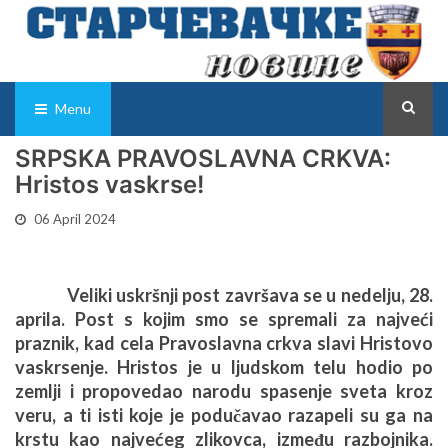
Menu
SRPSKA PRAVOSLAVNA CRKVA:
Hristos vaskrse!
06 April 2024
Veliki uskršnji post završava se u nedelju, 28.
aprila. Post s kojim smo se spremali za najveći
praznik, kad cela Pravoslavna crkva slavi Hristovo
vaskrsenje. Hristos je u ljudskom telu hodio po
zemlji i propovedao narodu spasenje sveta kroz
veru, a ti isti koje je podučavao razapeli su ga na
krstu kao najvećeg zlikovca, između razbojnika.