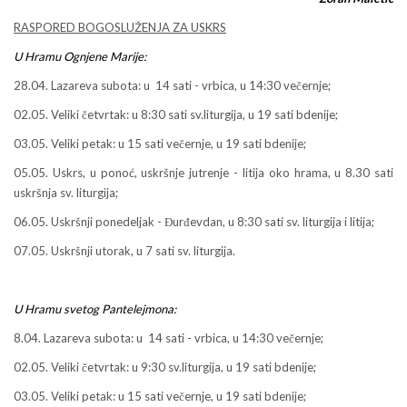
RASPORED BOGOSLUŽENJA ZA USKRS
U Hramu Ognjene Marije:
28.04. Lazareva subota: u 14 sati - vrbica, u 14:30 večernje;
02.05. Veliki četvrtak: u 8:30 sati sv.liturgija, u 19 sati bdenije;
03.05. Veliki petak: u 15 sati večernje, u 19 sati bdenije;
05.05. Uskrs, u ponoć, uskršnje jutrenje - litija oko hrama, u 8.30 sati
uskršnja sv. liturgija;
06.05. Uskršnji ponedeljak - Đurđevdan, u 8:30 sati sv. liturgija i litija;
07.05. Uskršnji utorak, u 7 sati sv. liturgija.
U Hramu svetog Pantelejmona:
8.04. Lazareva subota: u 14 sati - vrbica, u 14:30 večernje;
02.05. Veliki četvrtak: u 9:30 sv.liturgija, u 19 sati bdenije;
03.05. Veliki petak: u 15 sati večernje, u 19 sati bdenije;