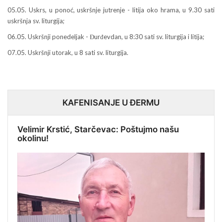
05.05. Uskrs, u ponoć, uskršnje jutrenje - litija oko hrama, u 9.30 sati
uskršnja sv. liturgija;
06.05. Uskršnji ponedeljak - Đurđevdan, u 8:30 sati sv. liturgija i litija;
07.05. Uskršnji utorak, u 8 sati sv. liturgija.
KAFENISANJE U ĐERMU
Velimir Krstić, Starčevac: Poštujmo našu
okolinu!