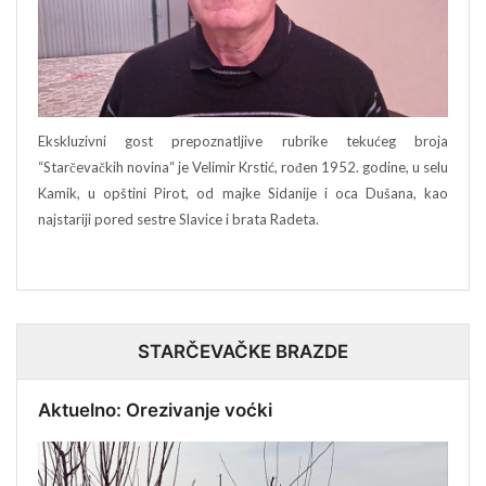
Ekskluzivni gost prepoznatljive rubrike tekućeg broja
“Starčevačkih novina“ je Velimir Krstić, rođen 1952. godine, u selu
Kamik, u opštini Pirot, od majke Sidanije i oca Dušana, kao
najstariji pored sestre Slavice i brata Radeta.
STARČEVAČKE BRAZDE
Aktuelno: Orezivanje voćki