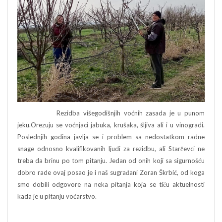
Rezidba višegodišnjih voćnih zasada je u punom
jeku.Orezuju se voćnjaci jabuka, krušaka, šljiva ali i u vinogradi.
Poslednjih godina javlja se i problem sa nedostatkom radne
snage odnosno kvalifikovanih ljudi za rezidbu, ali Starčevci ne
treba da brinu po tom pitanju. Jedan od onih koji sa sigurnošću
dobro rade ovaj posao je i naš sugrađani Zoran Škrbić, od koga
smo dobili odgovore na neka pitanja koja se tiču aktuelnosti
kada je u pitanju voćarstvo.