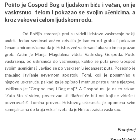
Pošto je Gospod Bog u ljudskom biću i večan, on je
vaskrsnuo telom i pokazao se svojim učenicima, a
kroz vekove i celom ljudskom rodu.
Od Božijih stvorenja prvi su videli Hristovo vaskrsenje božiji
anđeli. Jedan svetlosni anđeo odvalio je kamen od groba i pokazao
ženama mironosicama da je Hristos već vaskrsao i ukazao im na prazan
grob. Zatim je Marija Magdalena videla Vaskrslog Gospoda. Posle
vaskrsenja, od uskrsnuća do vaznesenja, koliko se puta javio Gospod
svojim učenicima? Javljao se po vaskrsenju jedanaest puta. Posebno je
značajno javljanje nevernom apostolu Tomi, koji je posumnjao u
njegovo uskrsnuće, pa kad ga je opipao i metnuo prste u rane njegove,
uskliknuo je: “Gospod moj i Bog moj“! A Gospod mu je na to rekao:
“Zato što si video, poverovao si! Blaženi će biti oni koji ne videše i
poverovaše“. Tomina provera Hristovog uskrsnuća je opomena svim
sumnjalicama do kraja veka i sveta da je Hristos zaista vaskrsao.
Protojerej
Zoran Maletić