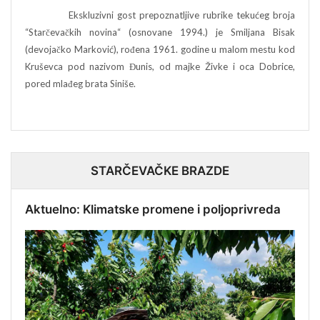
Ekskluzivni gost prepoznatljive rubrike tekućeg broja
“Starčevačkih novina“ (osnovane 1994.) je Smiljana Bisak
(devojačko Marković), rođena 1961. godine u malom mestu kod
Kruševca pod nazivom Đunis, od majke Živke i oca Dobrice,
pored mlađeg brata Siniše.
STARČEVAČKE BRAZDE
Aktuelno: Klimatske promene i poljoprivreda