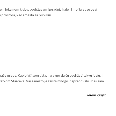
ašem lokalnom klubu, podržavam izgradnju hale. I moj brat se bavi
 prostora, kao i mesta za publikui.
aše mlade. Kao bivši sportista, naravno da ću podržati takvu ideju. I
pretkom Starčeva. Naše mesto je zaista mnogo napredovalo i baš sam
Jelena Grujić