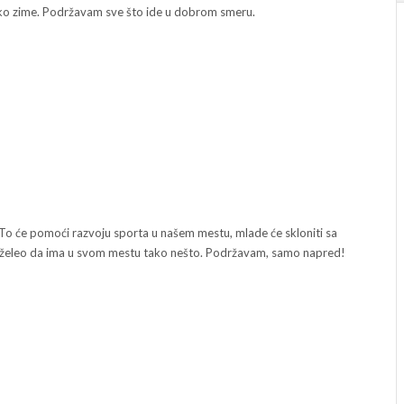
 preko zime. Podržavam sve što ide u dobrom smeru.
u. To će pomoći razvoju sporta u našem mestu, mlade će skloniti sa
e bi želeo da ima u svom mestu tako nešto. Podržavam, samo napred!