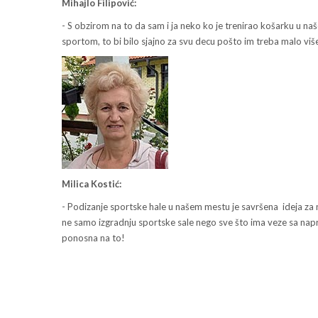
Mihajlo Filipović:
- S obzirom na to da sam i ja neko ko je trenirao košarku u n
sportom, to bi bilo sjajno za svu decu pošto im treba malo više
Milica Kostić:
- Podizanje sportske hale u našem mestu je savršena ideja za n
ne samo izgradnju sportske sale nego sve što ima veze sa na
ponosna na to!