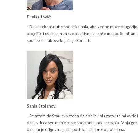
Puniša Jović:
- Da se rekonstruiše sportska hala, ako već ne može drugačij
projekte i uvek sam za sve pozitivno za naše mesto. Smatram da
sportskih klubova koji će je koristiti.
Sanja Stojanov:
- Smatram da Starčevo treba da dobije halu zato što mi ovde 
danas deca sve manje bave sportom u toku razvoja. Moja genera
da nam je odgovarajuća sportska sala preko potrebna.