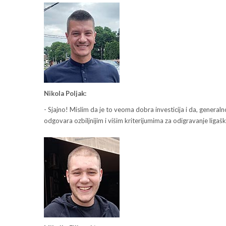
Nikola Poljak:
- Sjajno! Mislim da je to veoma dobra investicija i da, general
odgovara ozbiljnijim i višim kriterijumima za odigravanje ligaš