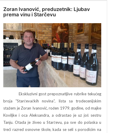
Zoran Ivanović, preduzetnik: Ljubav
prema vinu i Starčevu
Ekskluzivni gost prepoznatljive rubrike tekućeg
broja “Starčevačkih novina“, lista sa trodecenijskim
stažem je Zoran Ivanović, rođen 1979. godine, od majke
Koviljke i oca Aleksandra, a odrastao je uz još sestru
Tanju. Otada je živeo u Starčevu, pa sve do polaska u
treći razred osnovne škole, kada se seli s porodicim na