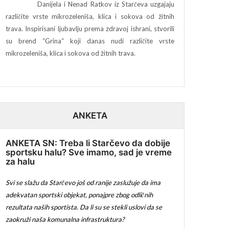
Danijela i Nenad Ratkov iz Starčeva uzgajaju
različite vrste mikrozeleniša, klica i sokova od žitnih
trava. Inspirisani ljubavlju prema zdravoj ishrani, stvorili
su brend “Grina“ koji danas nudi različite vrste
mikrozeleniša, klica i sokova od žitnih trava.
ANKETA
ANKETA SN: Treba li Starčevo da dobije
sportsku halu? Sve imamo, sad je vreme
za halu
Svi se slažu da Starčevo još od ranije zaslužuje da ima
adekvatan sportski objekat, ponajpre zbog odličnih
rezultata naših sportista. Da li su se stekli uslovi da se
zaokruži naša komunalna infrastruktura?