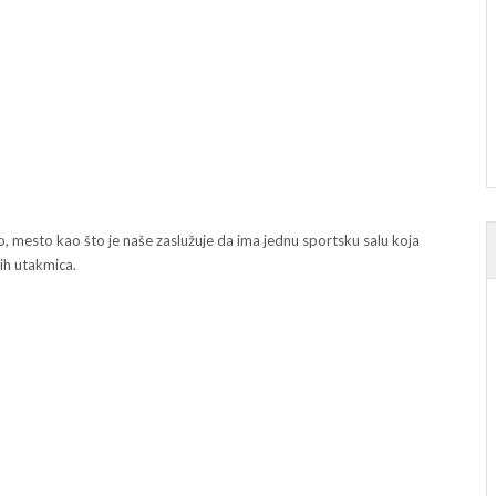
no, mesto kao što je naše zaslužuje da ima jednu sportsku salu koja
kih utakmica.