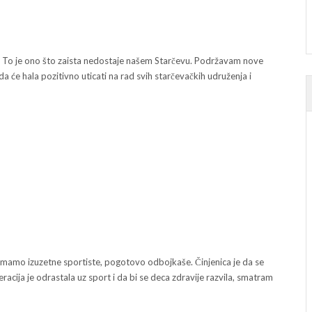
e. To je ono što zaista nedostaje našem Starčevu. Podržavam nove
 će hala pozitivno uticati na rad svih starčevačkih udruženja i
imamo izuzetne sportiste, pogotovo odbojkaše. Činjenica je da se
cija je odrastala uz sport i da bi se deca zdravije razvila, smatram