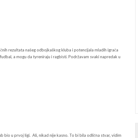
čnih rezultata našeg odbojkaškog kluba i potencijala mladih igrača
fudbal, a mogu da tyreniraju i ragbisti. Podržavam svaki napredak u
b bio u prvoj ligi. Ali, nikad nije kasno. To bi bila odlična stvar, vidim