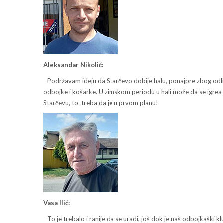
Aleksandar Nikolić:
- Podržavam ideju da Starčevo dobije halu, ponajpre zbog odli
odbojke i košarke. U zimskom periodu u hali može da se igrea 
Starčevu, to treba da je u prvom planu!
Vasa Ilić:
- To je trebalo i ranije da se uradi, još dok je naš odbojkaški klu