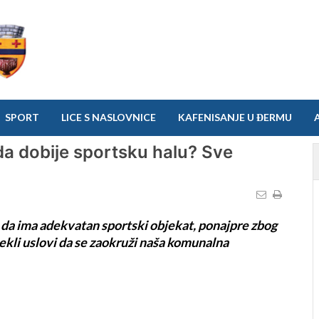
SPORT
LICE S NASLOVNICE
KAFENISANJE U ĐERMU
da dobije sportsku halu? Sve
je da ima adekvatan sportski objekat, ponajpre zbog
stekli uslovi da se zaokruži naša komunalna