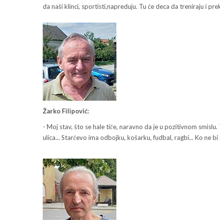
da naši klinci, sportisti,napreduju. Tu će deca da treniraju i
Žarko Filipović:
- Moj stav, što se hale tiče, naravno da je u pozitivnom smisl
ulica... Starčevo ima odbojku, košarku, fudbal, ragbi... Ko n