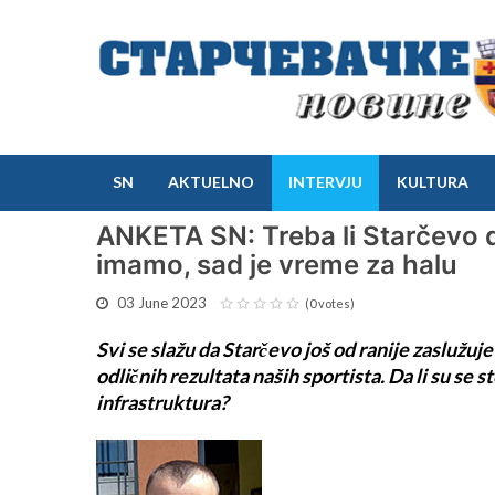
SN
AKTUELNO
INTERVJU
KULTURA
ANKETA SN: Treba li Starčevo 
imamo, sad je vreme za halu
03 June 2023
(0 votes)
Svi se slažu da Starčevo još od ranije zaslužu
odličnih rezultata naših sportista. Da li su se 
infrastruktura?