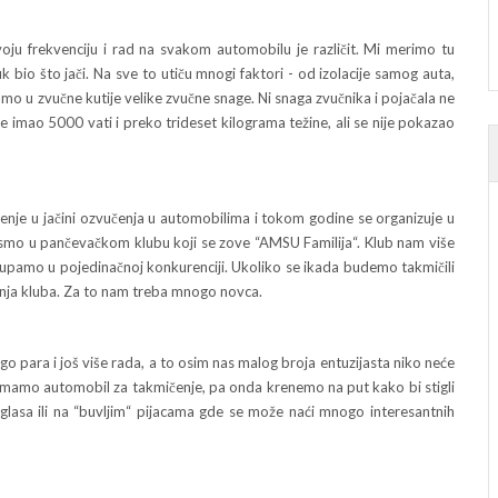
rekvenciju i rad na svakom automobilu je različit. Mi merimo tu
 bio što jači. Na sve to utiču mnogi faktori - od izolacije samog auta,
mo u zvučne kutije velike zvučne snage. Ni snaga zvučnika i pojačala ne
e imao 5000 vati i preko trideset kilograma težine, ali se nije pokazao
e u jačini ozvučenja u automobilima i tokom godine se organizuje u
ja smo u pančevačkom klubu koji se zove “AMSU Familija“. Klub nam više
stupamo u pojedinačnoj konkurenciji. Ukoliko se ikada budemo takmičili
vanja kluba. Za to nam treba mnogo novca.
ara i još više rada, a to osim nas malog broja entuzijasta niko neće
premamo automobil za takmičenje, pa onda krenemo na put kako bi stigli
lasa ili na “buvljim“ pijacama gde se može naći mnogo interesantnih