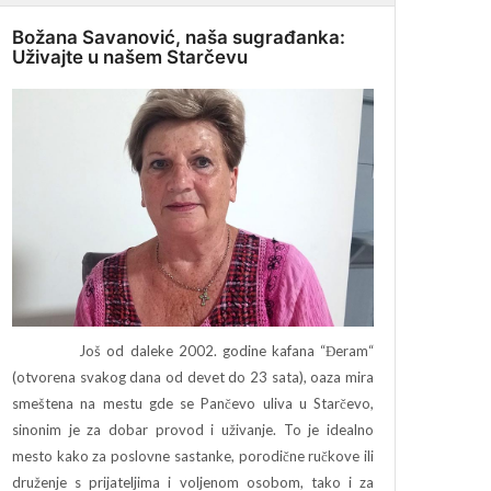
Božana Savanović, naša sugrađanka:
Uživajte u našem Starčevu
Još od daleke 2002. godine kafana “Đeram“
(otvorena svakog dana od devet do 23 sata), oaza mira
smeštena na mestu gde se Pančevo uliva u Starčevo,
sinonim je za dobar provod i uživanje. To je idealno
mesto kako za poslovne sastanke, porodične ručkove ili
druženje s prijateljima i voljenom osobom, tako i za