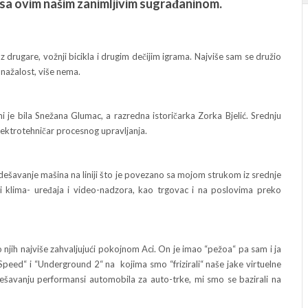
 sa ovim našim zanimljivim sugrađaninom.
gare, vožnji bicikla i drugim dečijim igrama. Najviše sam se družio
nažalost, više nema.
bila Snežana Glumac, a razredna istoričarka Zorka Bjelić. Srednju
lektrotehničar procesnog upravljanja.
vanje mašina na liniji što je povezano sa mojom strukom iz srednje
i klima- uređaja i video-nadzora, kao trgovac i na poslovima preko
h najviše zahvaljujući pokojnom Aci. On je imao “pežoa“ pa sam i ja
 Speed“ i “Underground 2“ na kojima smo “frizirali“ naše jake virtuelne
šavanju performansi automobila za auto-trke, mi smo se bazirali na