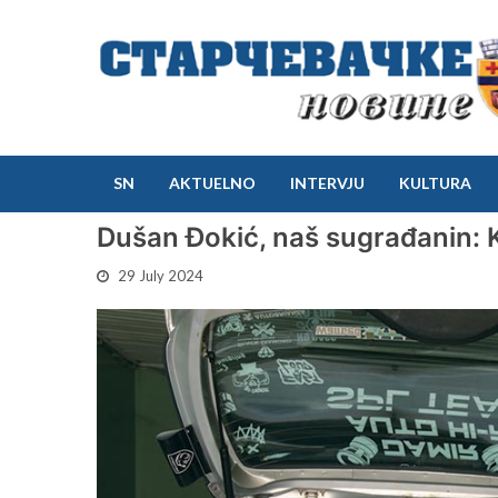
SN
AKTUELNO
INTERVJU
KULTURA
Dušan Đokić, naš sugrađanin: K
29 July 2024