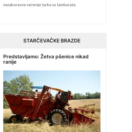
nezaboravne večernje žurke uz tamburaše.
STARČEVAČKE BRAZDE
Predstavljamo: Žetva pšenice nikad
ranije