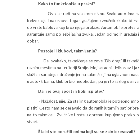
Kako to funkcioniše u praksi?
- Ovo se radi na visokom nivou. Svaki auto ima svoju f
frekvenciju i na osnovu toga ugrađujemo zvučnike kako bi zvuk
do vrste kablova koji kroz njega prolaze. Automobile pretvara
garantuje samo po sebi jačinu zvuka. Jedan od mojih uređaja j
dobar.
Postoje li klubovi, takmičenja?
- Da, svakako, takmičenje se zove “Db drag“ ili takmičenj
raznim mestima na teritoriji Srbije. Moj saradnik Miroslav i 
služi za saradnju i druženje jer na takmičenjima uglavnom na
u auto- trkama, klub bi bio neophodan, pa je i to razlog osni
Da li je ovaj sport ili hobi isplativ?
- Nažalost, nije. Za stajling automobila je potrebno mnogo p
platiti. Često nam se dešavalo da do ranih jutarnjih sati pri
na to takmiče... Zvučnike i ostalu opremu kupujemo preko og
stvari.
Šta bi ste poručili onima koji su se zainteresovali?