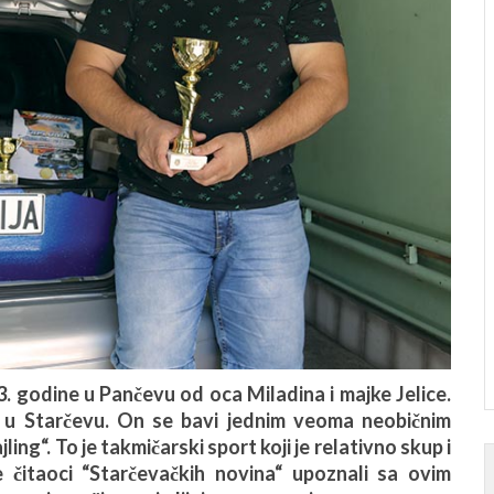
odine u Pančevu od oca Miladina i majke Jelice.
 u Starčevu. On se bavi jednim veoma neobičnim
ling“. To je takmičarski sport koji je relativno skup i
 čitaoci “Starčevačkih novina“ upoznali sa ovim