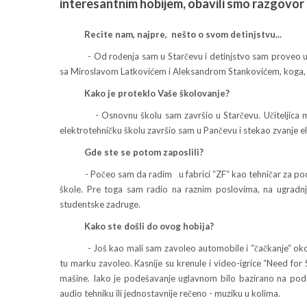
interesantnim hobijem, obavili smo razgovor
Recite nam, najpre, nešto o svom detinjstvu...
- Od rođenja sam u Starčevu i detinjstvo sam proveo uz dru
sa Miroslavom Latkovićem i Aleksandrom Stankovićem, koga, 
Kako je proteklo Vaše školovanje?
- Osnovnu školu sam završio u Starčevu. Učiteljica mi je 
elektrotehničku školu završio sam u Pančevu i stekao zvanje e
Gde ste se potom zaposlili?
- Počeo sam da radim u fabrici “ZF“ kao tehničar za podeša
škole. Pre toga sam radio na raznim poslovima, na ugradnj
studentske zadruge.
Kako ste došli do ovog hobija?
- Još kao mali sam zavoleo automobile i “čačkanje“ oko nji
tu marku zavoleo. Kasnije su krenule i video-igrice “Need for
mašine. Iako je podešavanje uglavnom bilo bazirano na pode
audio tehniku ili jednostavnije rečeno - muziku u kolima.