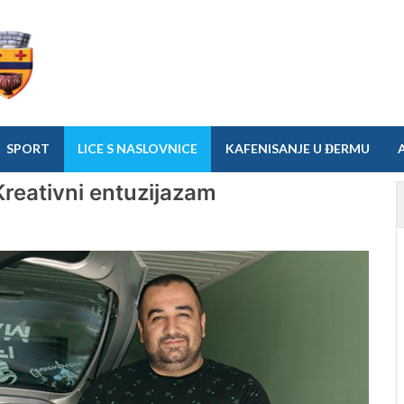
SPORT
LICE S NASLOVNICE
KAFENISANJE U ĐERMU
reativni entuzijazam