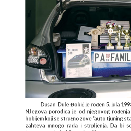
Dušan Dule Đokić je rođen 5. jula 1993. g
NJegova porodica je od njegovog rođenja
hobijem koji se stručno zove “auto tjuning staj
zahteva mnogo rada i strpljenja. Da bi se