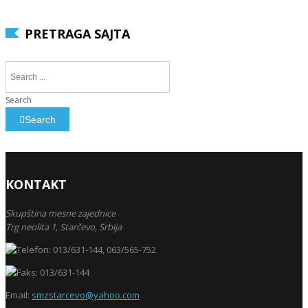
PRETRAGA SAJTA
Search
Search
KONTAKT
Skupština mesne zajednice
Trg neolita 1,
Starčevo,
Srbija
013/631-144, 063/565-752
013/631-144
Email:
smzstarcevo@yahoo.com