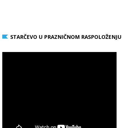
STARČEVO U PRAZNIČNOM RASPOLOŽENJU