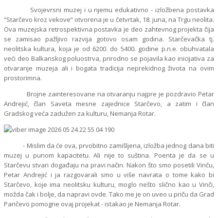
Svojevrsni muzej i u njemu edukativno - izložbena postavka
“Starčevo kroz vekove“ otvorena je u četvrtak, 18. juna, na Trgu neolita.
Ova muzejska retrospektivna postavka je deo zahtevnog projekta čija
se zamisao pažljivo razvija gotovo osam godina. Starčevačka tj.
neolitska kultura, koja je od 6200. do 5400. godine p.n.e. obuhvatala
veći deo Balkanskog poluostrva, prirodno se pojavila kao inicijativa za
otvaranje muzeja ali i bogata tradicija neprekidnog života na ovim
prostorimna.
Brojne zainteresovane na otvaranju najpre je pozdravio Petar
Andrejić, član Saveta mesne zajednice Starčevo, a zatim i član
Gradskog veća zadužen za kulturu, Nemanja Rotar.
- Mislim da će ova, prvobitno zamišljena, izložba jednog dana biti
muzej u punom kapacitetu. Ali nije to suština. Poenta je da se u
Starčevu stvari događaju na pravi način. Nakon što smo posetili Vinču,
Petar Andrejić i ja razgovarali smo u više navrata o tome kako bi
Starčevo, koje ima neolitsku kulturu, moglo nešto slično kao u Vinči,
možda čak i bolje, da napravi ovde. Tako me je on uveo u priču da Grad
Pančevo pomogne ovaj projekat - istakao je Nemanja Rotar.