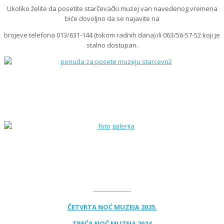
Ukoliko želite da posetite starčevački muzej van navedenog vremena
biće dovoljno da se najavite na
brojeve telefona 013/631-144 (tokom radnih dana) ili 063/56-57-52 koji je
stalno dostupan.
-------------------
ČETVRTA NOĆ MUZEJA 2025.
TREĆA NOĆ MUZEJA 2024