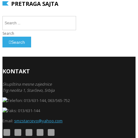
PRETRAGA SAJTA
Search
Search
KONTAKT
Skupština mesne zajednice
Trg neolita 1,
Starčevo,
Srbija
013/631-144, 063/565-752
013/631-144
Email:
smzstarcevo@yahoo.com