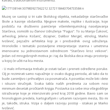
kavalu, tradicionalnom instrumentu.
Muzej se sastoji iz tri sale školskog objekta, nekadašnje starčevačke
škole a kasnije obdaništa. NJegove makete, replike i ilustracije, koje
podstiču na društveno pamćenje višemilenijumskog naseljavanja
Starčeva, osmislili su članovi Udruženja “Pagus“. To su Marija Ćuković,
arheolog, Jelena Košarić, dizajner, Dalibor Mergel, etnolog, Marko
Ivošević, pejzažni arhitekta koji je i predsednik ovog udruženja.
Hronološki i tematski postavljene interpretacije starina i umetnina
imenovane su jednostavnom odrednicom “Starčevo kroz vekove“.
Jedan od mnogobrojnih motiva je i taj da školska deca imaju prostoriju
u kojoj će učiti na licu mesta.
- U malo informacija trebalo je ostati tačan i preneti određene poruke.
Cilj je rezimirati samo najvažnije iz ovako dugog perioda, ali tako da to
bude zanimljivo i prihvatljivo za posmatrača. A posetilac može biti i dete
i iskusni stručnjak. Svaka tabla naših predmeta za sobom nosi
minimum desetak pročitanih knjiga. Postavka iza sebe ima višegodišnje
istraživanje koje je intenziviralo pred kraj 2018 godine. Bavio sam se
hronologijom predela, kartografijom i urbanim razvojem mesta, što mi
je, takođe, struka. Vizija o daljem razvoju postoji - istakao je Marko
Ivošević.