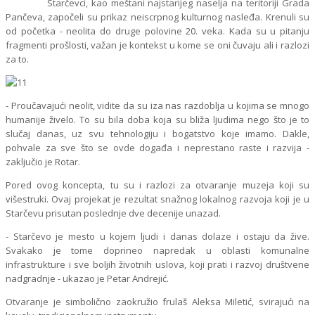
Starčevci, kao meštani najstarijeg naselja na teritoriji Grada
Pančeva, započeli su prikaz neiscrpnog kulturnog nasleđa. Krenuli su
od početka - neolita do druge polovine 20. veka. Kada su u pitanju
fragmenti prošlosti, važan je kontekst u kome se oni čuvaju ali i razlozi
za to.
- Proučavajući neolit, vidite da su iza nas razdoblja u kojima se mnogo
humanije živelo. To su bila doba koja su bliža ljudima nego što je to
slučaj danas, uz svu tehnologiju i bogatstvo koje imamo. Dakle,
pohvale za sve što se ovde događa i neprestano raste i razvija -
zaključio je Rotar.
Pored ovog koncepta, tu su i razlozi za otvaranje muzeja koji su
višestruki. Ovaj projekat je rezultat snažnog lokalnog razvoja koji je u
Starčevu prisutan poslednje dve decenije unazad.
- Starčevo je mesto u kojem ljudi i danas dolaze i ostaju da žive.
Svakako je tome doprineo napredak u oblasti komunalne
infrastrukture i sve boljih životnih uslova, koji prati i razvoj društvene
nadgradnje - ukazao je Petar Andrejić.
Otvaranje je simbolično zaokružio frulaš Aleksa Miletić, svirajući na