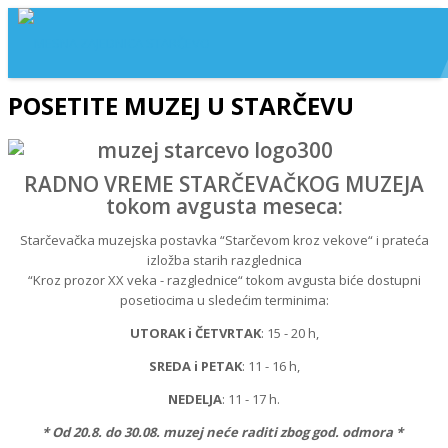
POSETITE MUZEJ U STARČEVU
RADNO VREME STARČEVAČKOG MUZEJA
tokom avgusta meseca:
Starčevačka muzejska postavka “Starčevom kroz vekove“ i prateća
izložba starih razglednica
“Kroz prozor XX veka - razglednice“ tokom avgusta biće dostupni
posetiocima u sledećim terminima:
UTORAK i ČETVRTAK
: 15 - 20 h,
SREDA i PETAK
: 11 - 16 h,
NEDELJA
: 11 - 17 h.
* Od 20.8. do 30.08. muzej neće raditi zbog god. odmora *