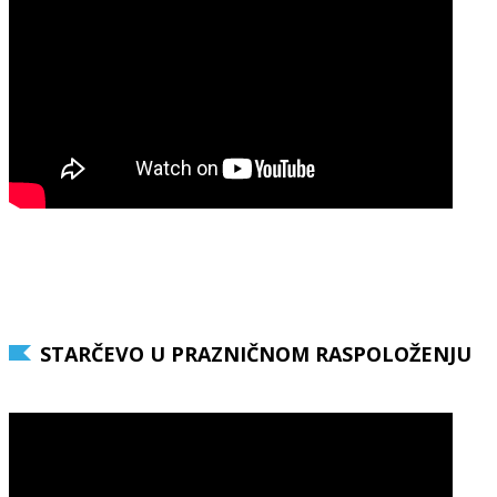
STARČEVO U PRAZNIČNOM RASPOLOŽENJU