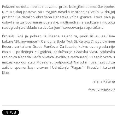
Polazeći od doba neolita naovamo, preko belegiške do moriške epohe,
u muzejskoj postavci su i tragovi naselja iz srednjeg veka. U drugoj
prostoriji je detaljno obrađena Banatska vojna granica. Treća sala je
ostavljena za povremne postavke, multimedijalne sadržaje i moguću
nadogradnju u skladu sa uvećanjem interesovanja sugarađana.
Projektu koji je pokrenula Mesna zajednica, pridružili su se Dom
kulture “29. novembar“ i Osnovna škola “Vuk St. Karadžić“, pod okriljem
Resora za kulturu Grada Pančeva. Za fasadu, kakvu ova zgrada nije
imala u poslednjih 50 godina, zaslužna je Gradska vlast. Stolarska
radionica Nenada Hadži Miletića izvršila je restauraciju ulaznih vrata u
muzej, kao donaciju. Muzeju su potpomogli Narodni muzej, Zavod za
zaštitu spomenika, naravno i Udruženja “Pagus“ i Kreativni kulturni
klub.
Jelena Katana
foto: G. Milošević