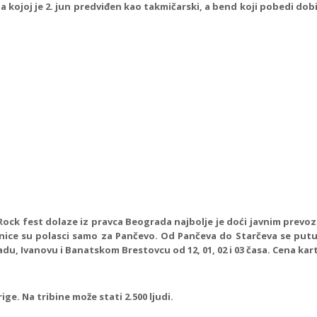
 kojoj je 2. jun predviđen kao takmičarski, a bend koji pobedi dobić
 Rock fest dolaze iz pravca Beograda najbolje je doći javnim prevoz
tanice su polasci samo za Pančevo. Od Pančeva do Starčeva se pu
, Ivanovu i Banatskom Brestovcu od 12, 01, 02 i 03 časa. Cena kart
ge. Na tribine može stati 2.500 ljudi.