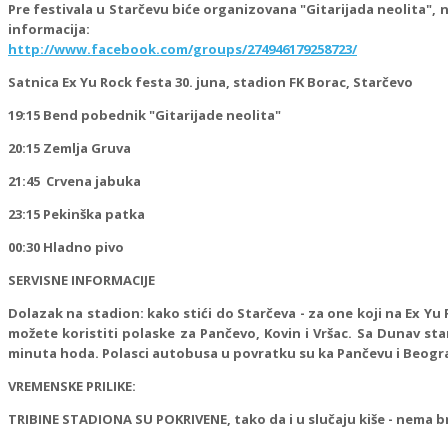
Pre festivala u Starčevu biće organizovana "Gitarijada neolita", na
informacija:
http://www.facebook.com/groups/274946179258723/
Satnica Ex Yu Rock festa 30. juna, stadion FK Borac, Starčevo
19:15 Bend pobednik "Gitarijade neolita"
20:15 Zemlja Gruva
21:45 Crvena jabuka
23:15 Pekinška patka
00:30 Hladno pivo
SERVISNE INFORMACIJE
Dolazak na stadion: kako stići do Starčeva - za one koji na Ex Yu
možete koristiti polaske za Pančevo, Kovin i Vršac. Sa Dunav s
minuta hoda. Polasci autobusa u povratku su ka Pančevu i Beogradu
VREMENSKE PRILIKE:
TRIBINE STADIONA SU POKRIVENE, tako da i u slučaju kiše - nema bri