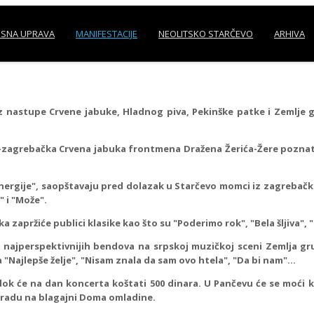
SNA UPRAVA
MANIFESTACIJE
NEOLITSKO STARČEVO
ARHIVA
 uz nastupe Crvene jabuke, Hladnog piva, Pekinške patke i Zemlj
zagrebačka Crvena jabuka frontmena Dražena Žerića-Žere poznata po
energije", saopštavaju pred dolazak u Starčevo momci iz zagrebačko
" i "Može".
pržiće publici klasike kao što su "Poderimo rok", "Bela šljiva", "Bit
najperspektivnijih bendova na srpskoj muzičkoj sceni Zemlja gruva
Najlepše želje", "Nisam znala da sam ovo htela", "Da bi nam"...
dok će na dan koncerta koštati 500 dinara. U Pančevu će se moći ku
ogradu na blagajni Doma omladine.