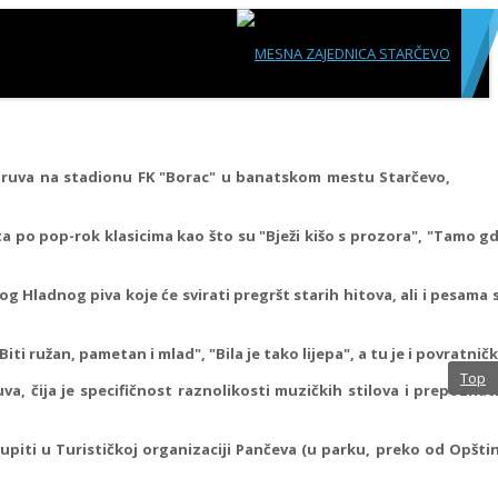
e gruva na stadionu FK "Borac" u banatskom mestu Starčevo,
 pop-rok klasicima kao što su "Bježi kišo s prozora", "Tamo gdje
g Hladnog piva koje će svirati pregršt starih hitova, ali i pesama
i ružan, pametan i mlad", "Bila je tako lijepa", a tu je i povratničk
Top
, čija je specifičnost raznolikosti muzičkih stilova i prepoznatlj
piti u Turističkoj organizaciji Pančeva (u parku, preko od Opštine