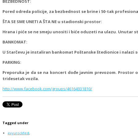
BEZBEDNOST:
Pored odreda policije, za bezbednost se brine i 50-tak profesional
ŠTA SE SME UNETI A ŠTA NE u stadionski prostor:
Hrana i piće se ne smeju unositi i biće oduzeti na ulazu. Unutar 
BANKOMAT:
U Starčevu je instaliran bankomat Poštanske štedionice i nalazi s
PARKING:
Preporuka je da se na koncert dođe javnim prevozom. Prostor o
tridesetak vozila.
http://www.facebook.com/groups/46164931810/
Tagged under
exyurockfest
,