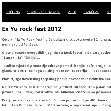
POČETNA
STARČEVAČKE NOVINE
VESTI
STARČEVO
ME
Ex Yu rock fest 2012
Četvrti "Ex Yu Rock fest" biće održan u subotu uveče 30. juna
nedaleko od Pančeva.
Glavne zvezde ovogodiđšnjeg "Ex Yu Rock festu" biće sarajevsko-
"Tuga ti i ja", "Dirlija"...
"Budite svjedoci promocije zdrave pameti, ironije, zafrkancije i 
glamura" (2011), sa koga su singl/spotovi "Ezoterija", "Fotoaparat
Pioniri jugoslovenskog i srpskog panka novosadska Pekinška patka za
Na "Ex Yu Rock festu" nastupiće (20:30-21:30) trenutno jedan od 
pevača: Zoe Kidah, Konstrakta i MC Milovan. Znate ih po pesmama "
Pretprodaja ulaznica kreće 0d 5. juna po ceni od po 400 dinara, 
biblioteci Doma kulture i u MZ Starčevo, a najverovatnije i u Be