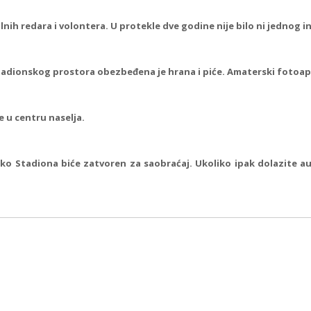
nih redara i volontera. U protekle dve godine nije bilo ni jednog i
stadionskog prostora obezbeđena je hrana i piće. Amaterski fotoapar
e u centru naselja.
ko Stadiona biće zatvoren za saobraćaj. Ukoliko ipak dolazite a