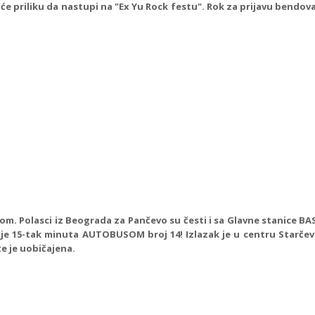
e priliku da nastupi na "Ex Yu Rock festu". Rok za prijavu bendova i
om. Polasci iz Beograda za Pančevo su česti i sa Glavne stanice BA
tuje 15-tak minuta AUTOBUSOM broj 14! Izlazak je u centru Starče
e je uobičajena.