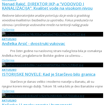
Nenad Rakić, DIREKTOR JKP-a “VODOVOD I
KANALIZACIJA“: Kvalitet vode na visokom nivou
Redovne laboratorijske analize potvrćuju da je voda iz gradskog
vovodova kvalitetna i bezbedna za upotrebu. Fokus preduzeća na
obnovu i proširenje vodovodne mreže na teritoriji našeg grada
Opširnije
AKTUELNO
Anđelka Arsić - dvostruki vukovac
Pre četiri godine na naslovnoj strani našeg lista bila je osmakinja
Anđelka Arsić, proglašena te školske godine za učenicu ...
Opširnije
AKTUELNO
ISTORIJSKE NOVELE: Kad je Starčevo bilo granica
Starčevo je danas veliko i moderno naselje u Banatu, ali su
njegovi koreni mnogo dublji. Tokom 18. veka bilo je deo Banatske vojne
Opširnije
AKTUELNO
Košarka: U znaku sporta i humanosti