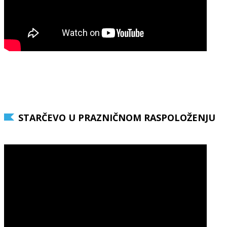
STARČEVO U PRAZNIČNOM RASPOLOŽENJU