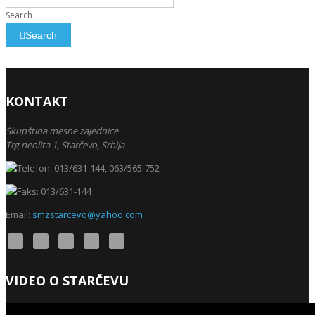
Search
Search
KONTAKT
Skupština mesne zajednice
Trg neolita 1,
Starčevo,
Srbija
013/631-144, 063/565-752
013/631-144
Email:
smzstarcevo@yahoo.com
VIDEO O STARČEVU