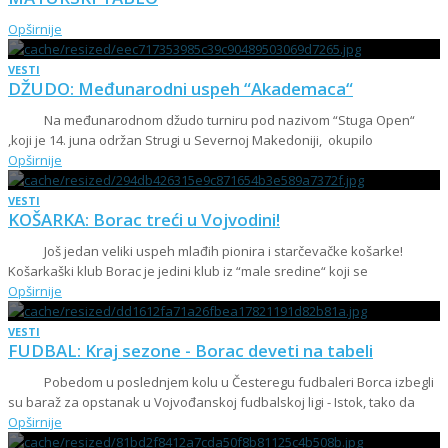
Opširnije
VESTI
DŽUDO: Međunarodni uspeh “Akademaca“
Na međunarodnom džudo turniru pod nazivom “Stuga Open“
,koji je 14. juna održan Strugi u Severnoj Makedoniji, okupilo
Opširnije
VESTI
KOŠARKA: Borac treći u Vojvodini!
Još jedan veliki uspeh mlađih pionira i starčevačke košarke!
Košarkaški klub Borac je jedini klub iz “male sredine“ koji se
Opširnije
VESTI
FUDBAL: Kraj sezone - Borac deveti na tabeli
Pobedom u poslednjem kolu u Česteregu fudbaleri Borca izbegli
su baraž za opstanak u Vojvođanskoj fudbalskoj ligi - Istok, tako da
Opširnije