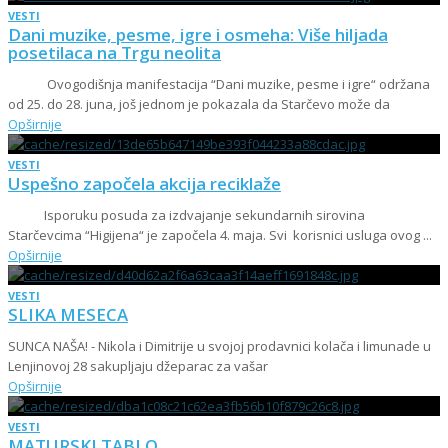
VESTI
Dani muzike, pesme, igre i osmeha: Više hiljada
posetilaca na Trgu neolita
Ovogodišnja manifestacija “Dani muzike, pesme i igre“ održana
od 25. do 28. juna, još jednom je pokazala da Starčevo može da
Opširnije
VESTI
Uspešno započela akcija reciklaže
Isporuku posuda za izdvajanje sekundarnih sirovina
Starčevcima “Higijena“ je započela 4. maja. Svi korisnici usluga ovog ...
Opširnije
VESTI
SLIKA MESECA
SUNCA NAŠA! - Nikola i Dimitrije u svojoj prodavnici kolača i limunade u
Lenjinovoj 28 sakupljaju džeparac za vašar
Opširnije
VESTI
MATURSKI TABLO