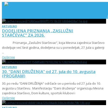
AKTUELNO
DODELJENA PRIZNANJA „ZASLUŽNI
STARČEVAC” ZA 2026.
Priznanja „Zaslužni Starčevac“, koja Mesna zajednica Starčevo
dodeljuje već šest godina, dodeljena su u ponedeljak, 27. Jula u galeriji
...
Opširnije
AKTUELNO
30. "DANI DRUŽENJA" od 27. jula do 10. avgusta
(PROGRAM)
30. po redu "DANI DRUŽENJA" održaće se u periodu od 27. jula do 10.
avgusta u Starčevu. Manifestaciju "Dani druženja" organizuju Mesna
zajednica Starčevo, Dom kulture, sportski klubovi i
Opširnije
AKTUELNO