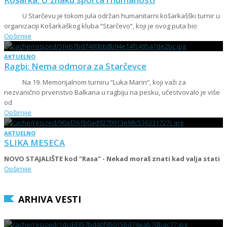
U Starčevu je tokom jula održan humanitarni košarkašški turnir u
organizaciji Košarkaškog kluba “Starčevo“, koji je ovog puta bio
Opširnije
AKTUELNO
Ragbi: Nema odmora za Starčevce
Na 19. Memorijalnom turniru “Luka Marin“, koji važi za
nezvanično prvenstvo Balkana u ragbiju na pesku, učestvovalo je više
od
Opširnije
AKTUELNO
SLIKA MESECA
NOVO STAJALIŠTE kod "Rasa" - Nekad moraš znati kad valja stati
Opširnije
ARHIVA VESTI