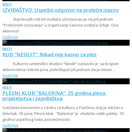
VESTI
IZVIĐAŠTVO: Uspešni odgovor na prolećni izazov
Starčevački odred izviđača učestvovao je na još jednom
“Prolećnom izazivanju“ u organizaciji Saveza izviđača Srbije. Ova
aktivnost
Opširnije
VESTI
KUD “NEOLIT”: Nikad nije kasno za ples
Kulturno-umetničko društvo “Neolit“ nastavilo je sa brojnim
aktivnostima i tokom juna, potvrđujući još jednom da je mesto ...
Opširnije
VESTI
PLESNI KLUB ”BALERINA”: 35 godina plesa,
prijateljstva i zajedništva
Svečanim koncertom u Centru za kulturu u Pančevu, koji je održan u
četvrtak, 18. juna, Plesni klub “Balerina“ je obeležio veliki jubilej - 35
godina uspešnog rada, posvećenosti i
Opširnije