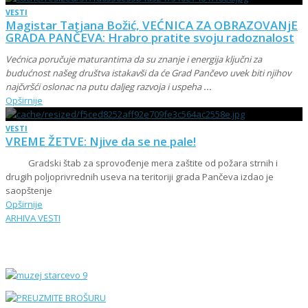
VESTI
Magistar Tatjana Božić, VEĆNICA ZA OBRAZOVANjE
GRADA PANČEVA: Hrabro pratite svoju radoznalost
Većnica poručuje maturantima da su znanje i energija ključni za
budućnost našeg društva istakavši da će Grad Pančevo uvek biti njihov
najčvršći oslonac na putu daljeg razvoja i uspeha
...
Opširnije
VESTI
VREME ŽETVE: Njive da se ne pale!
Gradski štab za sprovođenje mera zaštite od požara strnih i
drugih poljoprivrednih useva na teritoriji grada Pančeva izdao je
saopštenje
Opširnije
ARHIVA VESTI