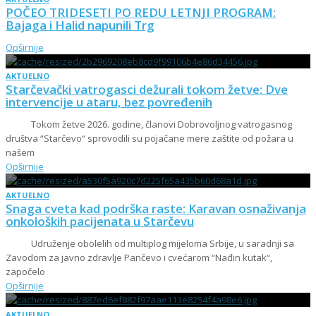
POČEO TRIDESETI PO REDU LETNJI PROGRAM:
Bajaga i Halid napunili Trg
Opširnije
AKTUELNO
Starčevački vatrogasci dežurali tokom žetve: Dve
intervencije u ataru, bez povređenih
Tokom žetve 2026. godine, članovi Dobrovoljnog vatrogasnog
društva “Starčevo“ sprovodili su pojačane mere zaštite od požara u
našem
Opširnije
AKTUELNO
Snaga cveta kad podrška raste: Karavan osnaživanja
onkoloških pacijenata u Starčevu
Udruženje obolelih od multiplog mijeloma Srbije, u saradnji sa
Zavodom za javno zdravlje Pančevo i cvećarom “Nađin kutak“,
započelo
Opširnije
AKTUELNO