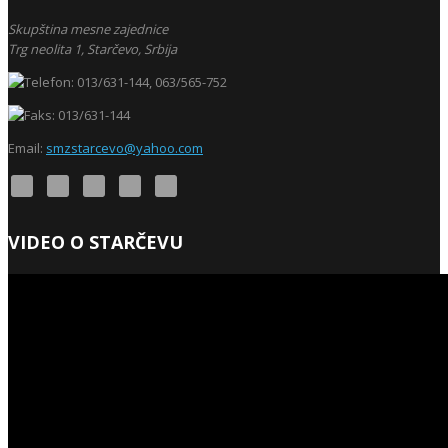
Skupština mesne zajednice
Trg neolita 1,
Starčevo,
Srbija
013/631-144, 063/565-752
013/631-144
Email:
smzstarcevo@yahoo.com
VIDEO O STARČEVU