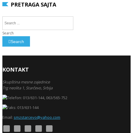
PRETRAGA SAJTA
Search
Search
KONTAKT
Skupština mesne zajednice
Trg neolita 1,
Starčevo,
Srbija
013/631-144, 063/565-752
013/631-144
Email:
smzstarcevo@yahoo.com