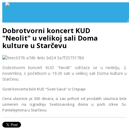
Dobrotvorni koncert KUD
"Neolit" u velikoj sali Doma
kulture u Starčevu
Dobrotvorni koncert KUD "Neolit" održaće se u nedelju, 2.
novembra, s početkom u 19.30 sati u velikoj sali Doma kulture u
Starčevu.
Gosti koncerta biće KUD "Sveti Sava" iz Crepaje.
Cena ulaznice je 300 dinara, a sav prihod od prodatih ulaznica biće
usmeren na izgradnju Svetosavskog doma u porti crkve Sv.
Pantelejmona u Starčevu.