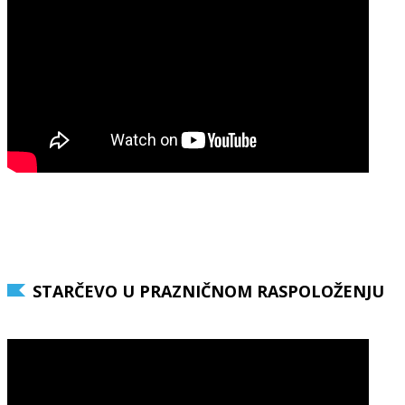
STARČEVO U PRAZNIČNOM RASPOLOŽENJU