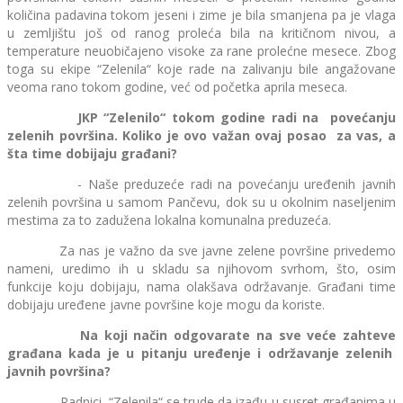
količina padavina tokom jeseni i zime je bila smanjena pa je vlaga
u zemljištu još od ranog proleća bila na kritičnom nivou, a
temperature neuobičajeno visoke za rane prolećne mesece. Zbog
toga su ekipe “Zelenila“ koje rade na zalivanju bile angažovane
veoma rano tokom godine, već od početka aprila meseca.
JKP “Zelenilo“ tokom godine radi na povećanju
zelenih površina. Koliko je ovo važan ovaj posao za vas, a
šta time dobijaju građani?
- Naše preduzeće radi na povećanju uređenih javnih
zelenih površina u samom Pančevu, dok su u okolnim naseljenim
mestima za to zadužena lokalna komunalna preduzeća.
Za nas je važno da sve javne zelene površine privedemo
nameni, uredimo ih u skladu sa njihovom svrhom, što, osim
funkcije koju dobijaju, nama olakšava održavanje. Građani time
dobijaju uređene javne površine koje mogu da koriste.
Na koji način odgovarate na sve veće zahteve
građana kada je u pitanju uređenje i održavanje zelenih
javnih površina?
- Radnici “Zelenila“ se trude da izađu u susret građanima u