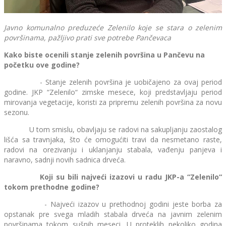
Javno komunalno preduzeće Zelenilo koje se stara o zelenim
površinama, pažljivo prati
sve potrebe Pančevaca
Kako biste ocenili stanje zelenih površina u Pančevu na
početku ove godine?
- Stanje zelenih površina je uobičajeno za ovaj period
godine. JKP “Zelenilo“ zimske mesece, koji predstavljaju period
mirovanja vegetacije, koristi za pripremu zelenih površina za novu
sezonu.
U tom smislu, obavljaju se radovi na sakupljanju zaostalog
lišća sa travnjaka, što će omogućiti travi da nesmetano raste,
radovi na orezivanju i uklanjanju stabala, vađenju panjeva i
naravno, sadnji novih sadnica drveća.
Koji su bili najveći izazovi u radu JKP-a “Zelenilo“
tokom prethodne godine?
- Najveći izazov u prethodnoj godini jeste borba za
opstanak pre svega mladih stabala drveća na javnim zelenim
površinama tokom sušnih meseci. U proteklih nekoliko godina