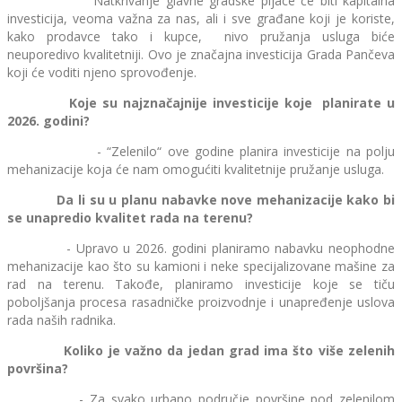
Natkrivanje glavne gradske pijace će biti kapitalna
investicija, veoma važna za nas, ali i sve građane koji je koriste,
kako prodavce tako i kupce, nivo pružanja usluga biće
neuporedivo kvalitetniji. Ovo je značajna investicija Grada Pančeva
koji će voditi njeno sprovođenje.
Koje su najznačajnije investicije koje planirate u
2026. godini?
- “Zelenilo“ ove godine planira investicije na polju
mehanizacije koja će nam omogućiti kvalitetnije pružanje usluga.
Da li su u planu nabavke nove mehanizacije kako bi
se unapredio kvalitet rada na terenu?
- Upravo u 2026. godini planiramo nabavku neophodne
mehanizacije kao što su kamioni i neke specijalizovane mašine za
rad na terenu. Takođe, planiramo investicije koje se tiču
poboljšanja procesa rasadničke proizvodnje i unapređenje uslova
rada naših radnika.
Koliko je važno da jedan grad ima što više zelenih
površina?
- Za svako urbano područje površine pod zelenilom