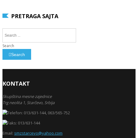
PRETRAGA SAJTA
Search
Search
KONTAKT
Skupština mesne zajednice
Trg neolita 1,
Starčevo,
Srbija
013/631-144, 063/565-752
013/631-144
Email:
smzstarcevo@yahoo.com