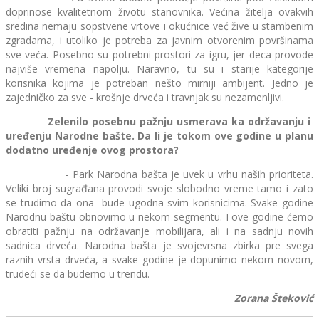
doprinose kvalitetnom životu stanovnika. Većina žitelja ovakvih
sredina nemaju sopstvene vrtove i okućnice već žive u stambenim
zgradama, i utoliko je potreba za javnim otvorenim površinama
sve veća. Posebno su potrebni prostori za igru, jer deca provode
najviše vremena napolju. Naravno, tu su i starije kategorije
korisnika kojima je potreban nešto mirniji ambijent. Jedno je
zajedničko za sve - krošnje drveća i travnjak su nezamenljivi.
Zelenilo posebnu pažnju usmerava ka održavanju i
uređenju Narodne bašte. Da li je tokom ove godine u planu
dodatno uređenje ovog prostora?
- Park Narodna bašta je uvek u vrhu naših prioriteta.
Veliki broj sugrađana provodi svoje slobodno vreme tamo i zato
se trudimo da ona bude ugodna svim korisnicima. Svake godine
Narodnu baštu obnovimo u nekom segmentu. I ove godine ćemo
obratiti pažnju na održavanje mobilijara, ali i na sadnju novih
sadnica drveća. Narodna bašta je svojevrsna zbirka pre svega
raznih vrsta drveća, a svake godine je dopunimo nekom novom,
trudeći se da budemo u trendu.
Zorana Šteković