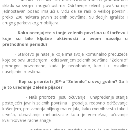
skladu sa svojim mogućnostima. Održavnje zelenih površina nije
jednostavan posao imajući u vidu da se radi o velikoj površini,
preko 200 hektara javnih zelenih površina, 90 dečijih igrališta i
drugog parkovskog mobilijara.
Kako ocenjujete stanje zelenih površina u Starčevu i
koje su bile ključne aktivnosti u ovom naselju u
prethodnom periodu?
- Starčevo je naselje koje ima svoje komunalno preduzeće
koje se bavi uređenjem i održavanjem zelenih površina. “Zelenilo“
pomogne povremeno, kada je neophodno, kao i u ostalim
naseljenim mestima.
Koji su prioriteti JKP-a “Zelenilo“ u ovoj godini? Da li
je to uređenje Zelene pijace?
- Naši prioriteti jesu očuvanje i unapređenje stanja
postojećih javnih zelenih površina i grobalja, redovno održavanje
košenjem, proizvodnja biljnog materijala, kako cvetnih vrsta tako i
drveća, obnavljanje mehanizacije koja je vremešna, očuvanje
kvalifikovane radne snage.