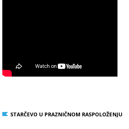
STARČEVO U PRAZNIČNOM RASPOLOŽENJU