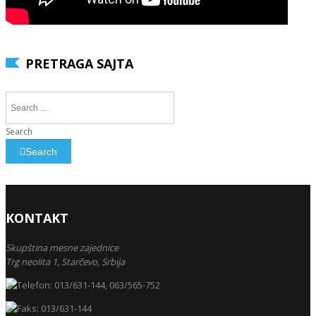
PRETRAGA SAJTA
Search
Search
KONTAKT
Skupština mesne zajednice
Trg neolita 1,
Starčevo,
Srbija
013/631-144, 063/565-752
013/631-144