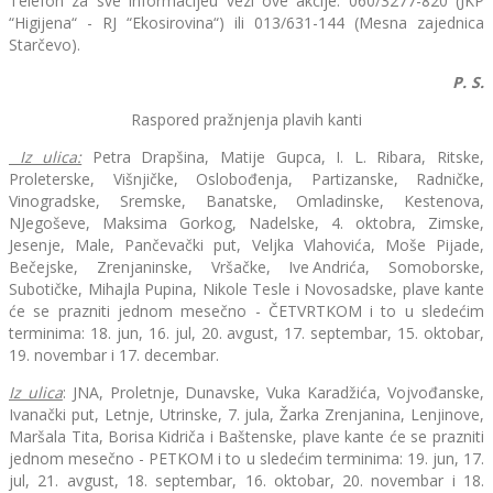
Telefon za sve informacijeu vezi ove akcije: 060/3277-820 (JKP
“Higijena“ - RJ “Ekosirovina“) ili 013/631-144 (Mesna zajednica
Starčevo).
P. S.
Raspored pražnjenja plavih kanti
Iz ulica:
Petra Drapšina, Matije Gupca, I. L. Ribara, Ritske,
Proleterske, Višnjičke, Oslobođenja, Partizanske, Radničke,
Vinogradske, Sremske, Banatske, Omladinske, Kestenova,
NJegoševe, Maksima Gorkog, Nadelske, 4. oktobra, Zimske,
Jesenje, Male, Pančevački put, Veljka Vlahovića, Moše Pijade,
Bečejske, Zrenjaninske, Vršačke, Ive Andrića, Somoborske,
Subotičke, Mihajla Pupina, Nikole Tesle i Novosadske, plave kante
će se prazniti jednom mesečno - ČETVRTKOM i to u sledećim
terminima: 18. jun, 16. jul, 20. avgust, 17. septembar, 15. oktobar,
19. novembar i 17. decembar.
Iz ulica
: JNA, Proletnje, Dunavske, Vuka Karadžića, Vojvođanske,
Ivanački put, Letnje, Utrinske, 7. jula, Žarka Zrenjanina, Lenjinove,
Maršala Tita, Borisa Kidriča i Baštenske, plave kante će se prazniti
jednom mesečno - PETKOM i to u sledećim terminima: 19. jun, 17.
jul, 21. avgust, 18. septembar, 16. oktobar, 20. novembar i 18.