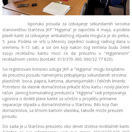
Isporuku posuda za izdvajanje sekundarnih sirovina
stanovništvu Starčeva JKP “Higijena“ je započela 4. maja, a podela
plavih kanti za izdvajanje ambalažnog otpada moguća je do petka,
5. juna. Podela se vrši u Mesnoj zajednici svakog radnog dana u
vremenu 9-15 sati, a svi oni koji nakon tog termina budu želeli
svoju reciklažnu kantu moći će da preuzmu u “Higijeninom“
reciklažnom centru (kontakt: 013/370-360; 060/32 77 820).
Svi registrovani korisnici usluga JKP-a “Higijena“ mogu besplatno
da preuzmu posudu namenjenu prikupljanju sekundarnih sirovina:
plastičnih boca, papira, kartona, aluminijumskih i čeličnih limenki.
Potrebno da vlasnik domaćinstva prikaže ličnu kartu i noviji plaćeni
račun Javnog komunalnog preduzeća “Higijena“ radi potpisivanja
ugovora o dodeli plave kante za učešće u projektu primarne
separacije otpada u domaćinstvima u Starčevu. Bilo koji član
domaćinstva, sa ličnom kartom vlasnika, takođe može preuzeti
posudu.
Do sada je u Starčevu preuzeto oko devet stotina reciklažnih kanti.