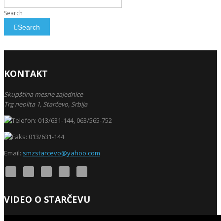
Search
Search
KONTAKT
Skupština mesne zajednice
Trg neolita 1,
Starčevo,
Srbija
013/631-144, 063/565-752
013/631-144
Email:
smzstarcevo@yahoo.com
VIDEO O STARČEVU