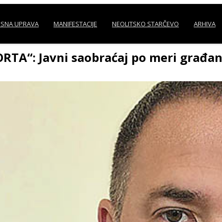
SNA UPRAVA
MANIFESTACIJE
NEOLITSKO STARČEVO
ARHIVA
TA“: Javni saobraćaj po meri građa