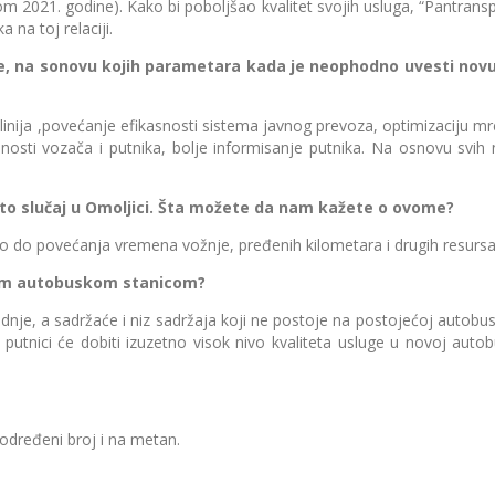
021. godine). Kako bi poboljšao kvalitet svojih usluga, “Pantranspo
na toj relaciji.
 na sonovu kojih parametara kada je neophodno uvesti novu li
a ,povećanje efikasnosti sistema javnog prevoza, optimizaciju mreže
nosti vozača i putnika, bolje informisanje putnika. Na osnovu sv
 to slučaj u Omoljici. Šta možete da nam kažete o ovome?
do povećanja vremena vožnje, pređenih kilometara i drugih resursa
vom autobuskom stanicom?
a sadržaće i niz sadržaja koji ne postoje na postojećoj autobuskoj
putnici će dobiti izuzetno visok nivo kvaliteta usluge u novoj auto
dređeni broj i na metan.