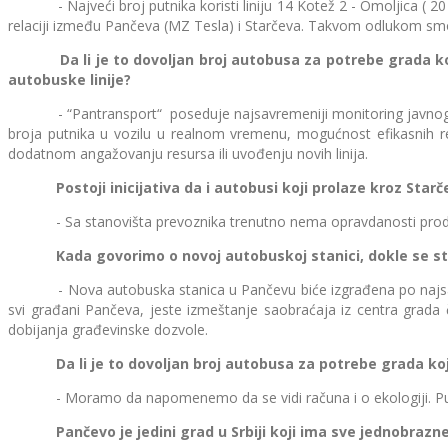
- Najveći broj putnika koristi liniju 14 Kotež 2 - Omoljica ( 20 
relaciji između Pančeva (MZ Tesla) i Starčeva. Takvom odlukom smo po
Da li je to dovoljan broj autobusa za potrebe grada koji ra
autobuske linije?
- “Pantransport“ poseduje najsavremeniji monitoring javnog grads
broja putnika u vozilu u realnom vremenu, mogućnost efikasnih r
dodatnom angažovanju resursa ili uvođenju novih linija.
Postoji inicijativa da i autobusi koji prolaze kroz Starčev
- Sa stanovišta prevoznika trenutno nema opravdanosti produženj
Kada govorimo o novoj autobuskoj stanici, dokle se stig
- Nova autobuska stanica u Pančevu biće izgrađena po najsavremen
svi građani Pančeva, jeste izmeštanje saobraćaja iz centra grada 
dobijanja građevinske dozvole.
Da li je to dovoljan broj autobusa za potrebe grada koji r
- Moramo da napomenemo da se vidi računa i o ekologiji. Putnic
Pančevo je jedini grad u Srbiji koji ima sve jednobrazne i