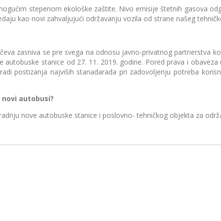
ćim stepenom ekološke zaštite. Nivo emisije štetnih gasova odgov
zgledaju kao novi zahvaljujući održavanju vozila od strane našeg tehn
zasniva se pre svega na odnosu javno-privatnog partnerstva koji 
 nove autobuske stanice od 27. 11. 2019. godine. Pored prava i oba
a radi postizanja najviših stanadarada pri zadovoljenju potreba kori
 novi autobusi?
ju nove autobuske stanice i poslovno- tehničkog objekta za održava