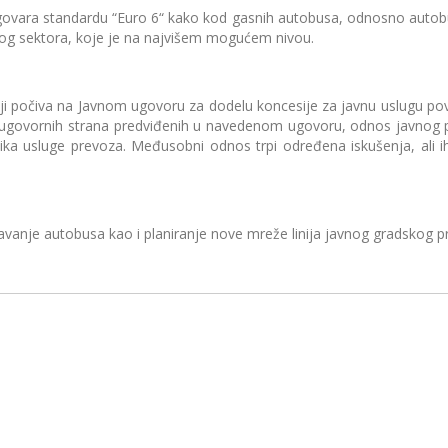
ara standardu “Euro 6“ kako kod gasnih autobusa, odnosno autobus
ičkog sektora, koje je na najvišem mogućem nivou.
počiva na Javnom ugovoru za dodelu koncesije za javnu uslugu pov
veza ugovornih strana predviđenih u navedenom ugovoru, odnos javno
snika usluge prevoza. Međusobni odnos trpi određena iskušenja, ali i
nje autobusa kao i planiranje nove mreže linija javnog gradskog pr