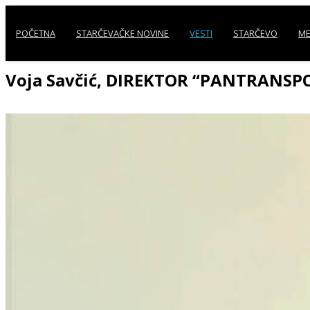
POČETNA
STARČEVAČKE NOVINE
VESTI
STARČEVO
ME
Voja Savčić, DIREKTOR “PANTRANSPOR