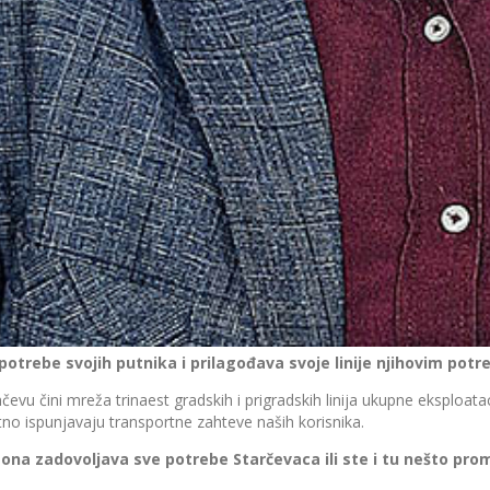
i potrebe svojih putnika i prilagođava svoje linije njihovim 
ni mreža trinaest gradskih i prigradskih linija ukupne eksploataci
tno ispunjavaju transportne zahteve naših korisnika.
a zadovoljava sve potrebe Starčevaca ili ste i tu nešto prom