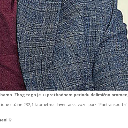
potrebama. Zbog toga je u prethodnom periodu delimično promen
one dužine 232,1 kilometara. Inventarski vozni park “Pantransporta“
enili?