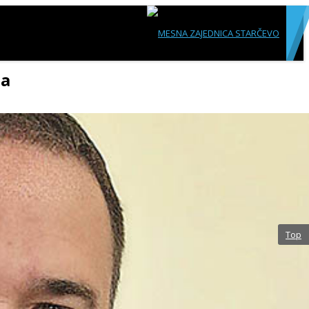
na
Top