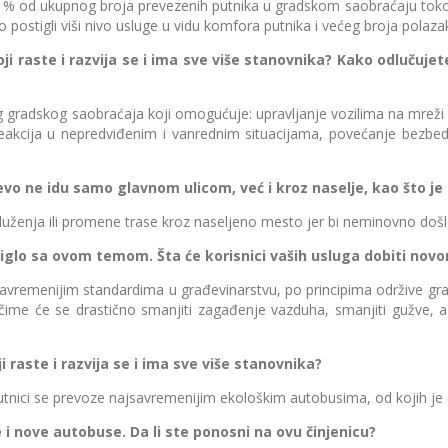
% od ukupnog broja prevezenih putnika u gradskom saobraćaju tokom 2
stigli viši nivo usluge u vidu komfora putnika i većeg broja polazaka 
ste i razvija se i ima sve više stanovnika? Kako odlučujete,
kog saobraćaja koji omogućuje: upravljanje vozilima na mreži linij
eakcija u nepredviđenim i vanrednim situacijama, povećanje bezbed
o ne idu samo glavnom ulicom, već i kroz naselje, kao što je
a ili promene trase kroz naseljeno mesto jer bi neminovno došlo 
lo sa ovom temom. Šta će korisnici vaših usluga dobiti no
ijim standardima u građevinarstvu, po principima održive gradnje, 
čime će se drastično smanjiti zagađenje vazduha, smanjiti gužve, a 
aste i razvija se i ima sve više stanovnika?
i se prevoze najsavremenijim ekološkim autobusima, od kojih je o
 nove autobuse. Da li ste ponosni na ovu činjenicu?