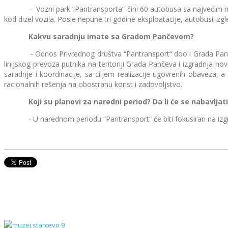
- Vozni park “Pantransporta“ čini 60 autobusa sa najvećim mogu
kod dizel vozila. Posle nepune tri godine eksploatacije, autobusi i
Kakvu saradnju imate sa Gradom Pančevom?
- Odnos Privrednog društva “Pantransport“ doo i Grada Pančeva 
linijskog prevoza putnika na teritoriji Grada Pančeva i izgradnja
saradnje i koordinacije, sa ciljem realizacije ugovrenih obaveza, 
racionalnih rešenja na obostranu korist i zadovoljstvo.
Koji su planovi za naredni period? Da li će se nabavljati
- U narednom periodu “Pantransport“ će biti fokusiran na izgradn