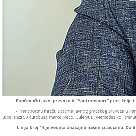
Pančevački javni prevoznik “Pantransport“ prati želje 
- Transportnu mrežu sistema javnog gradskog prevoza u Pančevu či
ulice izlazi 50 autobusa marke Iveco, Güleryüz i Mercedes koji trenu
Linija broj 14 je veoma značajna našim čitaocima. Da li on