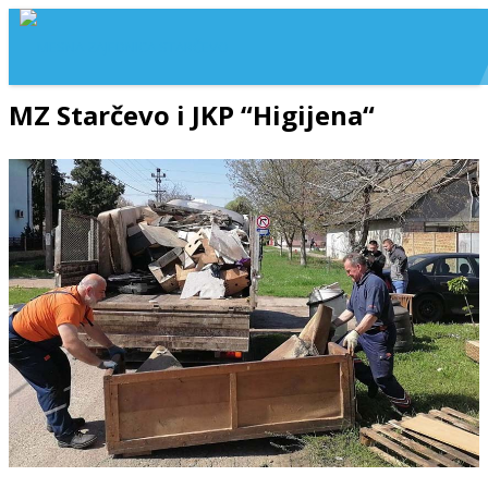
MZ Starčevo i JKP “Higijena“