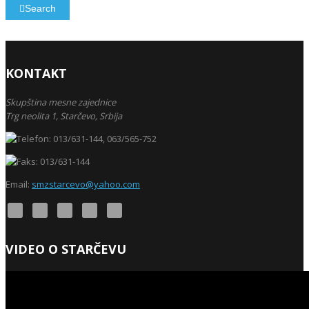
Search
KONTAKT
Skupština mesne zajednice
Trg neolita 1,
Starčevo,
Srbija
013/631-144, 063/565-752
013/631-144
Email:
smzstarcevo@yahoo.com
VIDEO O STARČEVU