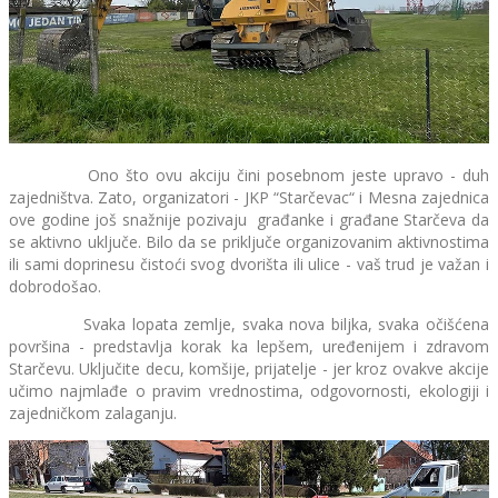
Ono što ovu akciju čini posebnom jeste upravo - duh
zajedništva. Zato, organizatori - JKP “Starčevac“ i Mesna zajednica
ove godine još snažnije pozivaju građanke i građane Starčeva da
se aktivno uključe. Bilo da se priključe organizovanim aktivnostima
ili sami doprinesu čistoći svog dvorišta ili ulice - vaš trud je važan i
dobrodošao.
Svaka lopata zemlje, svaka nova biljka, svaka očišćena
površina - predstavlja korak ka lepšem, uređenijem i zdravom
Starčevu. Uključite decu, komšije, prijatelje - jer kroz ovakve akcije
učimo najmlađe o pravim vrednostima, odgovornosti, ekologiji i
zajedničkom zalaganju.