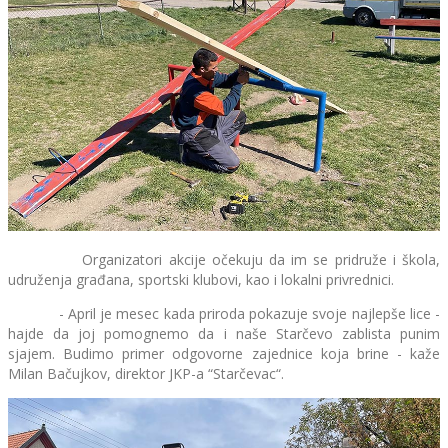
Organizatori akcije očekuju da im se pridruže i škola,
udruženja građana, sportski klubovi, kao i lokalni privrednici.
- April je mesec kada priroda pokazuje svoje najlepše lice -
hajde da joj pomognemo da i naše Starčevo zablista punim
sjajem. Budimo primer odgovorne zajednice koja brine - kaže
Milan Bačujkov, direktor JKP-a “Starčevac“.