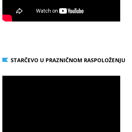
STARČEVO U PRAZNIČNOM RASPOLOŽENJU