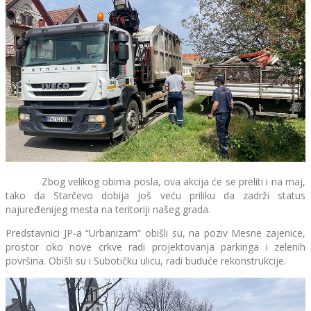
Zbog velikog obima posla, ova akcija će se preliti i na maj,
tako da Starčevo dobija još veću priliku da zadrži status
najuređenijeg mesta na teritoriji našeg grada.
Predstavnici JP-a “Urbanizam“ obišli su, na poziv Mesne zajenice,
prostor oko nove crkve radi projektovanja parkinga i zelenih
površina. Obišli su i Subotičku ulicu, radi buduće rekonstrukcije.