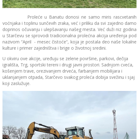
Proleće u Banatu donosi ne samo miris rascvetanih
voćnjaka i toplinu sunčevih zraka, već i priliku da svi zajedno damo
doprinos očuvanju i ulepšavanju našeg mesta. Već duži niz godina
u Starčevu se sprovodi tradicionalna prolećna akcija uređenja pod
nazivom “April - mesec čistoće“, koja je postala deo naše lokalne
kulture i primer zajedništva i brige o životnoj sredini.
U okviru ove akcije, uređuju se zelene površine, parkovi, dečija
igrališta, Trg, sportski tereni i drugi javni prostori. Sadnjom cveća,
košenjem trave, orezivanjem drveća, farbanjem mobilijara i
uklanjanjem otpada, Starčevo svakog proleća dobija svežinu i sjaj
koji zaslužuje.