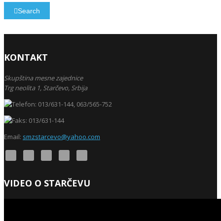
Search
KONTAKT
Skupština mesne zajednice
Trg neolita 1,
Starčevo,
Srbija
013/631-144, 063/565-752
013/631-144
Email:
smzstarcevo@yahoo.com
VIDEO O STARČEVU