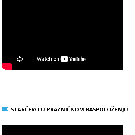
STARČEVO U PRAZNIČNOM RASPOLOŽENJU