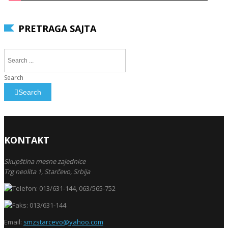
PRETRAGA SAJTA
Search
Search
KONTAKT
Skupština mesne zajednice
Trg neolita 1,
Starčevo,
Srbija
013/631-144, 063/565-752
013/631-144
Email:
smzstarcevo@yahoo.com