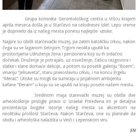
Grupa korisnika Gerontološkog centra u Vršcu krajem
aprila meseca došla je u Starčevo na celodnevni izlet. Lepo vreme
je doprinelo da iz našeg mesta ponesu najlepše utiske.
Najpre su obišli starčevački muzej, pa zatim katoličku crkvu, nakon
čega su se laganom šetnjom Trgom neolita uputili ka
prostorijama Udruženja žena i penzionera koji su ih srdačno
dočekali. Druženje je potrajalo, uz osveženje, čašicu razgovora i
slatke i slane domaće delicije, a potom su posetili galeriju “Boem“,
vinariju “Jelisaveta“, staru pravoslavnu crkvu, i na koncu Ergelu
“Merac“. Utiske su mogli da sumiraju u prijatnom ambijentu
kafane “Đeram“ u koju su se uputili na kraju posete našem mestu.
Sredinom maja starevački muzej su obišle dve
arheološkinje pristigle pravo iz Izraela! Priređena im je detaljna
prezentacija bogate istorije našeg mesta sa akcentom na
neolitsku prošlost Starčeva. Nakon Starčeva, one su planirale da
obiđu i arheološka nalazišta u Vinči i Lepenskom viru.
SN