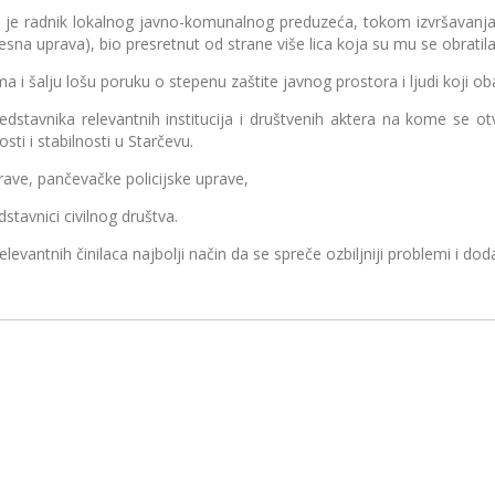
nik lokalnog javno-komunalnog preduzeća, tokom izvršavanja redo
esna uprava), bio presretnut od strane više lica koja su mu se obrat
lju lošu poruku o stepenu zaštite javnog prostora i ljudi koji obav
a relevantnih institucija i društvenih aktera na kome se otvoreno
sti i stabilnosti u Starčevu.
e, pančevačke policijske uprave,
stavnici civilnog društva.
ntnih činilaca najbolji način da se spreče ozbiljniji problemi i dod