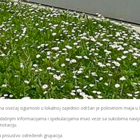
a osećaj sigurnosti u lokalnoj zajednici održan je polovinom maja u
dašnjim informacijama i spekulacijama imao veze sa sukobima navija
notaciju.
prisustvo određenih grupacija.