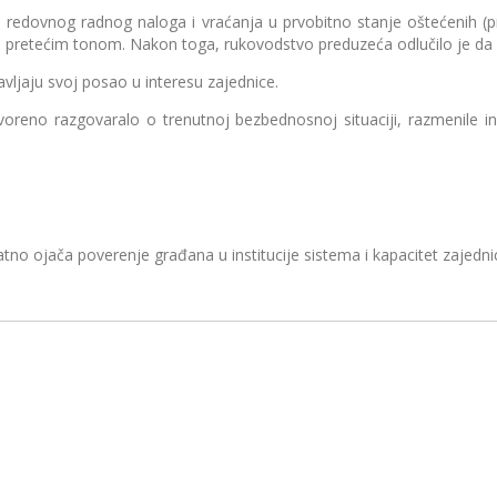
vnog radnog naloga i vraćanja u prvobitno stanje oštećenih (pre
ila pretećim tonom. Nakon toga, rukovodstvo preduzeća odlučilo je da
ljaju svoj posao u interesu zajednice.
 razgovaralo o trenutnoj bezbednosnoj situaciji, razmenile infor
atno ojača poverenje građana u institucije sistema i kapacitet zajed