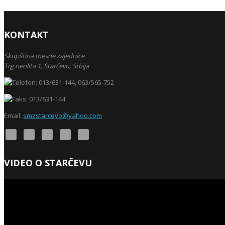
KONTAKT
Skupština mesne zajednice
Trg neolita 1,
Starčevo,
Srbija
013/631-144, 063/565-752
013/631-144
Email:
smzstarcevo@yahoo.com
VIDEO O STARČEVU