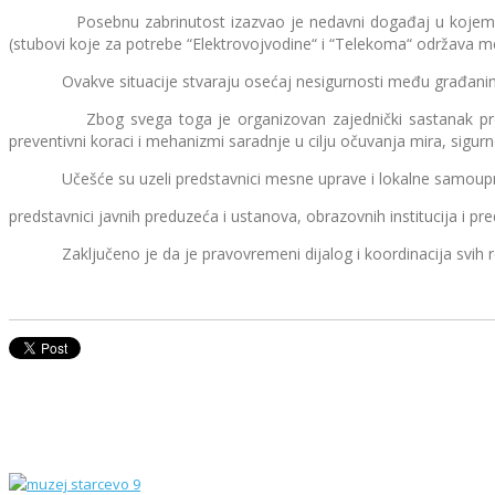
Posebnu zabrinutost izazvao je nedavni događaj u kojem je rad
(stubovi koje za potrebe “Elektrovojvodine“ i “Telekoma“ održava m
Ovakve situacije stvaraju osećaj nesigurnosti među građanima i ša
Zbog svega toga je organizovan zajednički sastanak predstavnik
preventivni koraci i mehanizmi saradnje u cilju očuvanja mira, sigurno
Učešće su uzeli predstavnici mesne uprave i lokalne samouprav
predstavnici javnih preduzeća i ustanova, obrazovnih institucija i pred
Zaključeno je da je pravovremeni dijalog i koordinacija svih releva