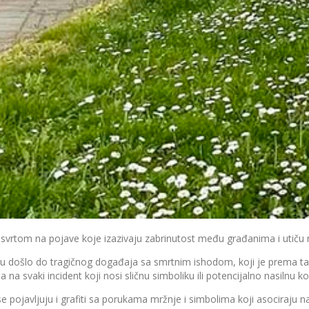
vrtom na pojave koje izazivaju zabrinutost među građanima i utiču n
u došlo do tragičnog događaja sa smrtnim ishodom, koji je prema ta
na svaki incident koji nosi sličnu simboliku ili potencijalno nasilnu ko
vljuju i grafiti sa porukama mržnje i simbolima koji asociraju na 