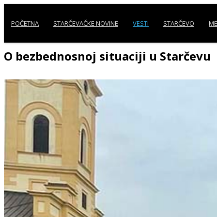
POČETNA
STARČEVAČKE NOVINE
VESTI
STARČEVO
ME
O bezbednosnoj situaciji u Starčevu