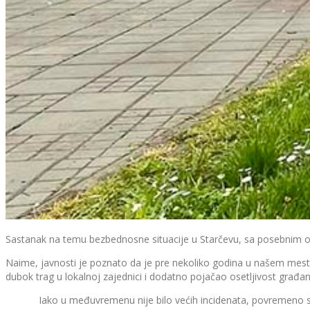
Sastanak na temu bezbednosne situacije u Starčevu, sa posebnim os
Naime, javnosti je poznato da je pre nekoliko godina u našem mest
dubok trag u lokalnoj zajednici i dodatno pojačao osetljivost građana 
Iako u međuvremenu nije bilo većih incidenata, povremeno se poja