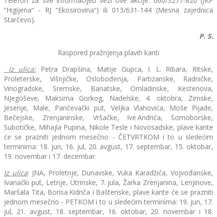
Telefon za sve informacijeu vezi ove akcije: 060/3277-820 (JKP
“Higijena“ - RJ “Ekosirovina“) ili 013/631-144 (Mesna zajednica
Starčevo).
P. S.
Raspored pražnjenja plavih kanti
Iz ulica:
Petra Drapšina, Matije Gupca, I. L. Ribara, Ritske,
Proleterske, Višnjičke, Oslobođenja, Partizanske, Radničke,
Vinogradske, Sremske, Banatske, Omladinske, Kestenova,
NJegoševe, Maksima Gorkog, Nadelske, 4. oktobra, Zimske,
Jesenje, Male, Pančevački put, Veljka Vlahovića, Moše Pijade,
Bečejske, Zrenjaninske, Vršačke, Ive Andrića, Somoborske,
Subotičke, Mihajla Pupina, Nikole Tesle i Novosadske, plave kante
će se prazniti jednom mesečno - ČETVRTKOM i to u sledećim
terminima: 18. jun, 16. jul, 20. avgust, 17. septembar, 15. oktobar,
19. novembar i 17. decembar.
Iz ulica
: JNA, Proletnje, Dunavske, Vuka Karadžića, Vojvođanske,
Ivanački put, Letnje, Utrinske, 7. jula, Žarka Zrenjanina, Lenjinove,
Maršala Tita, Borisa Kidriča i Baštenske, plave kante će se prazniti
jednom mesečno - PETKOM i to u sledećim terminima: 19. jun, 17.
jul, 21. avgust, 18. septembar, 16. oktobar, 20. novembar i 18.