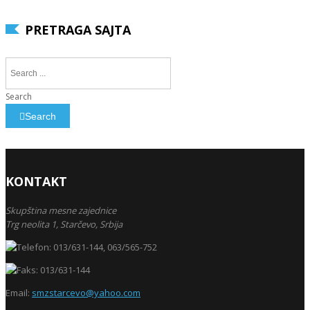
PRETRAGA SAJTA
Search
Search
KONTAKT
Skupština mesne zajednice
Trg neolita 1,
Starčevo,
Srbija
013/631-144, 063/565-752
013/631-144
Email:
smzstarcevo@yahoo.com