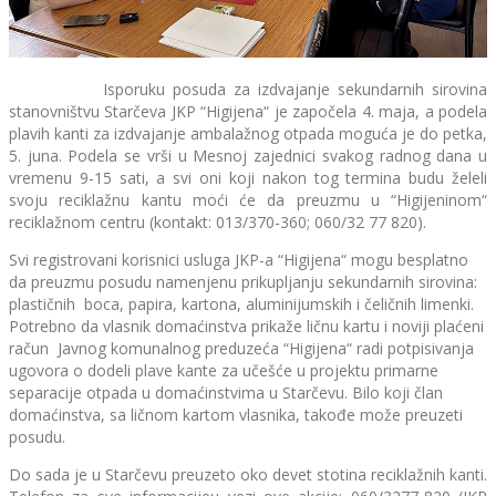
Isporuku posuda za izdvajanje sekundarnih sirovina
stanovništvu Starčeva JKP “Higijena“ je započela 4. maja, a podela
plavih kanti za izdvajanje ambalažnog otpada moguća je do petka,
5. juna. Podela se vrši u Mesnoj zajednici svakog radnog dana u
vremenu 9-15 sati, a svi oni koji nakon tog termina budu želeli
svoju reciklažnu kantu moći će da preuzmu u “Higijeninom“
reciklažnom centru (kontakt: 013/370-360; 060/32 77 820).
Svi registrovani korisnici usluga JKP-a “Higijena“ mogu besplatno
da preuzmu posudu namenjenu prikupljanju sekundarnih sirovina:
plastičnih boca, papira, kartona, aluminijumskih i čeličnih limenki.
Potrebno da vlasnik domaćinstva prikaže ličnu kartu i noviji plaćeni
račun Javnog komunalnog preduzeća “Higijena“ radi potpisivanja
ugovora o dodeli plave kante za učešće u projektu primarne
separacije otpada u domaćinstvima u Starčevu. Bilo koji član
domaćinstva, sa ličnom kartom vlasnika, takođe može preuzeti
posudu.
Do sada je u Starčevu preuzeto oko devet stotina reciklažnih kanti.