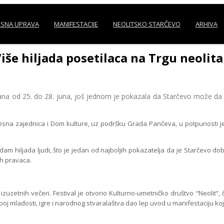
SNA UPRAVA
MANIFESTACIJE
NEOLITSKO STARČEVO
ARHIVA
iše hiljada posetilaca na Trgu neolita
 25. do 28. juna, još jednom je pokazala da Starčevo može da bude
 zajednica i Dom kulture, uz podršku Grada Pančeva, u potpunosti je ispu
 hiljada ljudi, što je jedan od najboljih pokazatelja da je Starčevo dobi
ih pravaca.
uzetnih večeri. Festival je otvorio Kulturno-umetničko društvo “Neolit“, či
poj mladosti, igre i narodnog stvaralaštva dao lep uvod u manifestaciju k