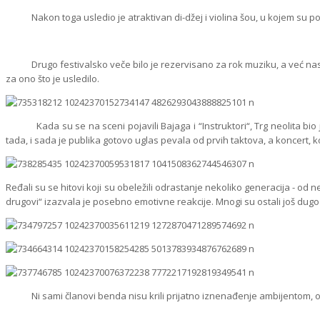
Nakon toga usledio je atraktivan di-džej i violina šou, u kojem su poz
Drugo festivalsko veče bilo je rezervisano za rok muziku, a već nast
za ono što je usledilo.
Kada su se na sceni pojavili Bajaga i “Instruktori“, Trg neolita bio 
tada, i sada je publika gotovo uglas pevala od prvih taktova, a koncert, k
Ređali su se hitovi koji su obeležili odrastanje nekoliko generacija - od 
drugovi“ izazvala je posebno emotivne reakcije. Mnogi su ostali još dug
Ni sami članovi benda nisu krili prijatno iznenađenje ambijentom, organi