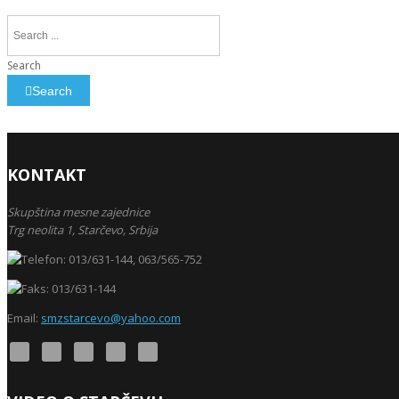
Search
Search
KONTAKT
Skupština mesne zajednice
Trg neolita 1,
Starčevo,
Srbija
013/631-144, 063/565-752
013/631-144
Email:
smzstarcevo@yahoo.com