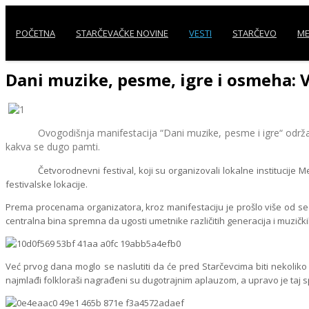
POČETNA
STARČEVAČKE NOVINE
VESTI
STARČEVO
ME
Dani muzike, pesme, igre i osmeha: V
Ovogodišnja manifestacija “Dani muzike, pesme i igre“ održana od
kakva se dugo pamti.
Četvorodnevni festival, koji su organizovali lokalne institucije Mesna
festivalske lokacije.
Prema procenama organizatora, kroz manifestaciju je prošlo više od sedam
centralna bina spremna da ugosti umetnike različitih generacija i muzičk
Već prvog dana moglo se naslutiti da će pred Starčevcima biti nekoliko iz
najmlađi folkloraši nagrađeni su dugotrajnim aplauzom, a upravo je taj s