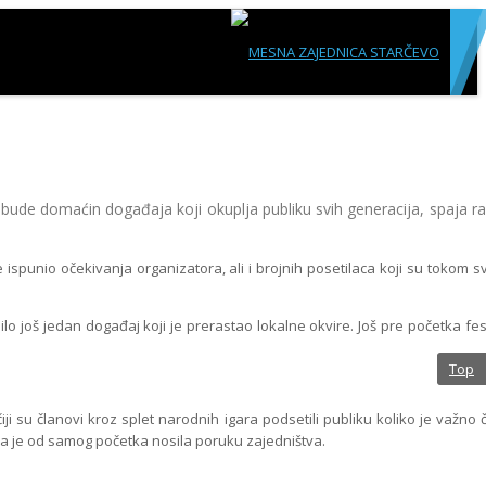
 domaćin događaja koji okuplja publiku svih generacija, spaja razl
nio očekivanja organizatora, ali i brojnih posetilaca koji su tokom sva 
lo još jedan događaj koji je prerastao lokalne okvire. Još pre početka fes
Top
ji su članovi kroz splet narodnih igara podsetili publiku koliko je važno č
oja je od samog početka nosila poruku zajedništva.