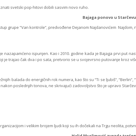
nati svetski pop-hitovi dobili sasvim novo ruho.
Bajaga ponovo u Starčevu
up grupe “Van kontrole“, predvođene Dejanom Najdanovićem Najdom, nekad
je nazapamćeno ispunjen. Kao i 2010. godine kada je Bajaga prvi put nas
oji je trajao čak dva i po sata, pretvorio se u svojevrsno putovanje kroz vi
nežnijih balada do energičnih rok numera, kao što su “Ti se ljubiš“, “Berlin
o nakon poslednjih tonova, ne skrivajući zadovoljstvo što je upravo Starč
zacijom i velikim brojem ljudi koji su ih dočekali na Trgu neolita, potvrd
Halid Muslimović zvezda treće