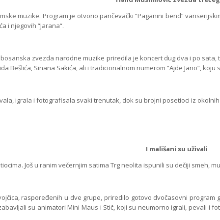
ke muzike. Program je otvorio pančevački “Paganini bend“ vanserijskim 
a i njegovih “Jarana“.
anska zvezda narodne muzike priredila je koncert dug dva i po sata, tokom
a Bešlića, Sinana Sakića, ali i tradicionalnom numerom “Ajde Jano“, koju s
, igrala i fotografisala svaki trenutak, dok su brojni posetioci iz okolni
I mališani su uživali
cima. Još u ranim večernjim satima Trg neolita ispunili su dečiji smeh,
vojčica, raspoređenih u dve grupe, priredilo gotovo dvočasovni program grup
bavljali su animatori Mini Maus i Stič, koji su neumorno igrali, pevali i f