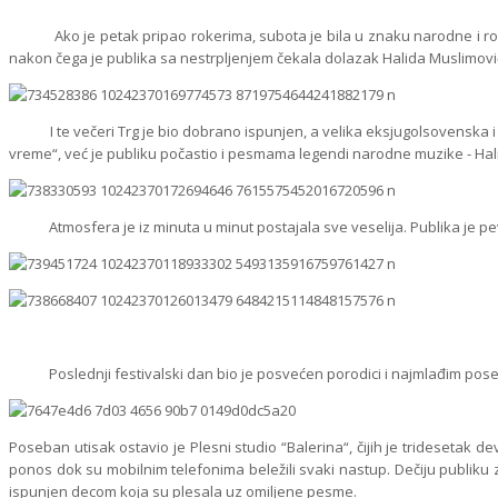
Ako je petak pripao rokerima, subota je bila u znaku narodne i roms
nakon čega je publika sa nestrpljenjem čekala dolazak Halida Muslimović
I te večeri Trg je bio dobrano ispunjen, a velika eksjugolsovenska i bos
vreme“, već je publiku počastio i pesmama legendi narodne muzike - Halid
Atmosfera je iz minuta u minut postajala sve veselija. Publika je pevala
Poslednji festivalski dan bio je posvećen porodici i najmlađim posetio
Poseban utisak ostavio je Plesni studio “Balerina“, čijih je tridesetak de
ponos dok su mobilnim telefonima beležili svaki nastup. Dečiju publiku za
ispunjen decom koja su plesala uz omiljene pesme.