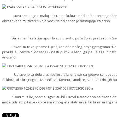
Istovremeno je u maloj sali Doma kulture održan koncert trija “Čarobne
obrazovane muzičarke koje već više od decenije nastupaju zajedno.
Da je manifestacija ispunila svoju svrhu potvrđuje i predsednik Save
- “Dani muzike, pesme i igre“, kao deo našeg letnjeg programa “Dani d
privukli su centralni događaji - nastupi rok legendi grupe Bajage i “Ins
Andrejić.
Upravo je ta dobra atmosfera bila ono što su gotovo svi posetioci izd
folklora, ali i brojni gosti iz Pančeva, Kovina, Omoljice, Ivanova i drugih 
“Dani muzike, pesme i igre“ su bili i uvod u tradicionalne “Dane druže
može čuti isto pitanje - ko će narednog leta stati na veliku binu na Trgu 