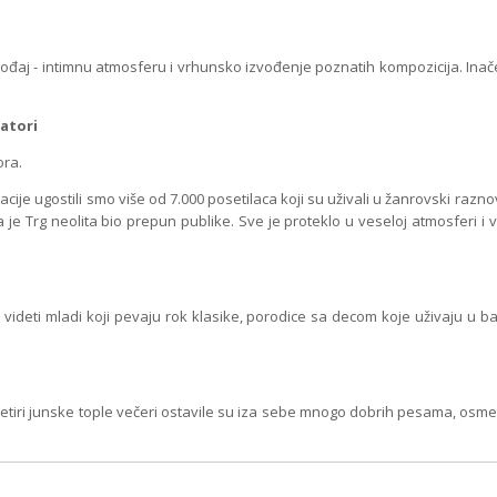
đaj - intimnu atmosferu i vrhunsko izvođenje poznatih kompozicija. Inače
zatori
ora.
e ugostili smo više od 7.000 posetilaca koji su uživali u žanrovski raz
a je Trg neolita bio prepun publike. Sve je proteklo u veseloj atmosferi i
ti mladi koji pevaju rok klasike, porodice sa decom koje uživaju u bale
 Četiri junske tople večeri ostavile su iza sebe mnogo dobrih pesama, o