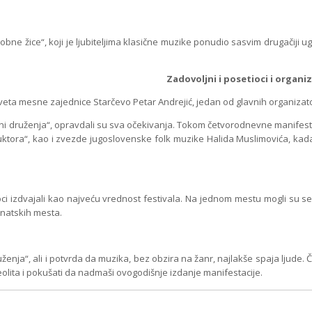
 žice“, koji je ljubiteljima klasične muzike ponudio sasvim drugačiji ugo
Zadovoljni i posetioci i organi
ta mesne zajednice Starčevo Petar Andrejić, jedan od glavnih organizat
ruženja“, opravdali su sva očekivanja. Tokom četvorodnevne manifestacij
truktora“, kao i zvezde jugoslovenske folk muzike Halida Muslimovića, kad
vajali kao najveću vrednost festivala. Na jednom mestu mogli su se vide
banatskih mesta.
nja“, ali i potvrda da muzika, bez obzira na žanr, najlakše spaja ljude.
neolita i pokušati da nadmaši ovogodišnje izdanje manifestacije.