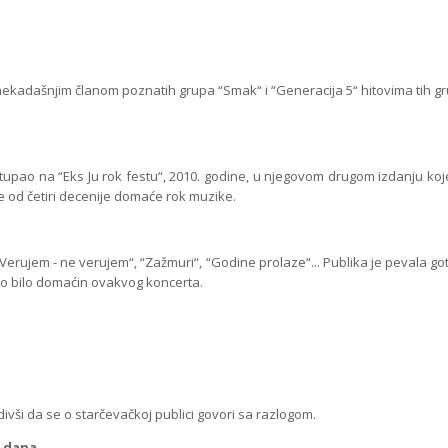
ašnjim članom poznatih grupa “Smak“ i “Generacija 5“ hitovima tih gru
tupao na “Eks Ju rok festu“, 2010. godine, u njegovom drugom izdanju koj
še od četiri decenije domaće rok muzike.
“, “Verujem - ne verujem“, “Zažmuri“, “Godine prolaze“... Publika je pevala 
evo bilo domaćin ovakvog koncerta.
ivši da se o starčevačkoj publici govori sa razlogom.
g dana