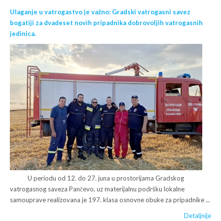
Ulaganje u vatrogastvo je važno: Gradski vatrogasni savez
bogatiji za dvadeset novih pripadnika dobrovoljih vatrogasnih
jedinica.
U periodu od 12. do 27. juna u prostorijama Gradskog
vatrogasnog saveza Pančevo, uz materijalnu podršku lokalne
samouprave realizovana je 197. klasa osnovne obuke za pripadnike ...
Detaljnije