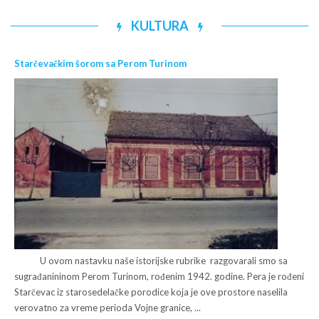
KULTURA
Starčevačkim šorom sa Perom Turinom
U ovom nastavku naše istorijske rubrike razgovarali smo sa
sugrađanininom Perom Turinom, rođenim 1942. godine. Pera je rođeni
Starčevac iz starosedelačke porodice koja je ove prostore naselila
verovatno za vreme perioda Vojne granice, ...