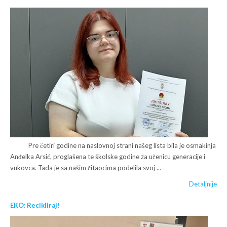
Pre četiri godine na naslovnoj strani našeg lista bila je osmakinja
Anđelka Arsić, proglašena te školske godine za učenicu generacije i
vukovca. Tada je sa našim čitaocima podelila svoj ...
Detaljnije
EKO: Recikliraj!