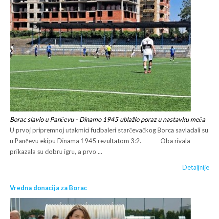
Borac slavio u Pančevu - Dinamo 1945 ublažio poraz u nastavku meča
U prvoj pripremnoj utakmici fudbaleri starčevačkog Borca savladali su
u Pančevu ekipu Dinama 1945 rezultatom 3:2. Oba rivala
prikazala su dobru igru, a prvo ...
Detaljnije
Vredna donacija za Borac