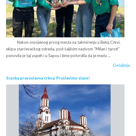
Nakon osvojenog prvog mesta na takmičenju u Beloj Crkvi,
ekipa starčevačkog odreda, pod šaljivim nazivom “Milan i taroti“
ponovila je taj uspeh i u Šapcu i time potvrdila da je među ...
Detaljnije
Srpska pravoslavna crkva: Proslavimo slave!