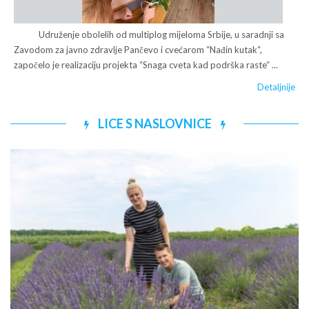
Udruženje obolelih od multiplog mijeloma Srbije, u saradnji sa
Zavodom za javno zdravlje Pančevo i cvećarom “Nađin kutak“,
započelo je realizaciju projekta “Snaga cveta kad podrška raste“ ...
Detaljnije
LICE S NASLOVNICE