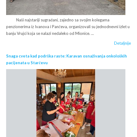
Naši najstariji sugrađani, zajedno sa svojim kolegama
penzionerima iz Ivanova i Pančeva, organizovali su jednodnevni izlet u
banju Vrujci koja se nalazi nedaleko od Mionice. ...
Detaljnije
Snaga cveta kad podrška raste: Karavan osnaživanja onkoloških
pacijenata u Starčevu