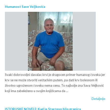
Humanost Save Veljkovića
Svaki dobrovoljni davalac krvi je dragocen primer humanog čoveka jer
krv se ne može stvoriti veštačkim putem, pa dati krv bolesnom ili
životno ugroženom čoveku nema cenu. To najbolje zna Sava Veljković
koji ima zabeleženo u svojim knjižicama da ...
Detaljnije
ISTORIJSKE NOVELE: Kad je Starčevo bilo granica