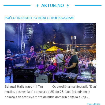
AKTUELNO
POČEO TRIDESETI PO REDU LETNJI PROGRAM
Bajaga i Halid napunili Trg
Ovogodišnja manifestacija “Dani
muzike, pesme i igre“ održana od 25. do 28. juna, još jednom je
pokazala da Starčevo može da bude domaćin događaja koji ...
Detaljnije