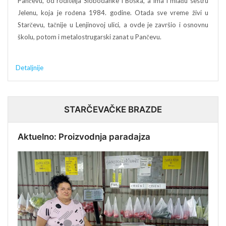
Pančevu, od roditelja Slobodanke i Boška, a ima i mlađu sestru
Jelenu, koja je rođena 1984. godine. Otada sve vreme živi u
Starčevu, tačnije u Lenjinovoj ulici, a ovde je završio i osnovnu
školu, potom i metalostrugarski zanat u Pančevu.
Detaljnije
STARČEVAČKE BRAZDE
Aktuelno: Proizvodnja paradajza