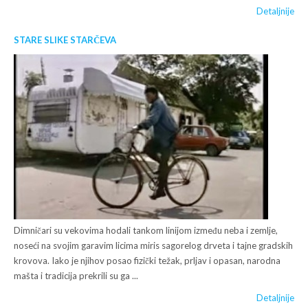
Detaljnije
STARE SLIKE STARČEVA
Dimničari su vekovima hodali tankom linijom između neba i zemlje,
noseći na svojim garavim licima miris sagorelog drveta i tajne gradskih
krovova. Iako je njihov posao fizički težak, prljav i opasan, narodna
mašta i tradicija prekrili su ga ...
Detaljnije