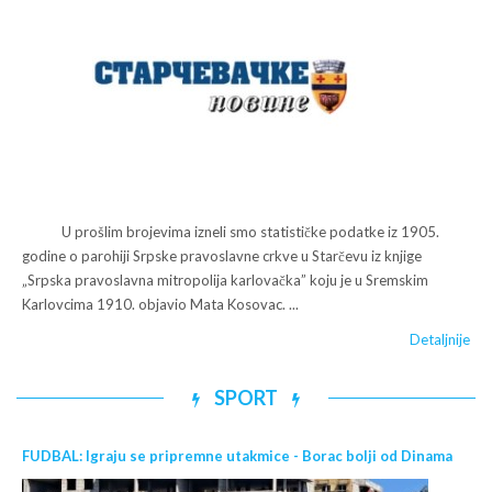
U prošlim brojevima izneli smo statističke podatke iz 1905.
godine o parohiji Srpske pravoslavne crkve u Starčevu iz knjige
„Srpska pravoslavna mitropolija karlovačka” koju je u Sremskim
Karlovcima 1910. objavio Mata Kosovac. ...
Detaljnije
SPORT
FUDBAL: Igraju se pripremne utakmice - Borac bolji od Dinama