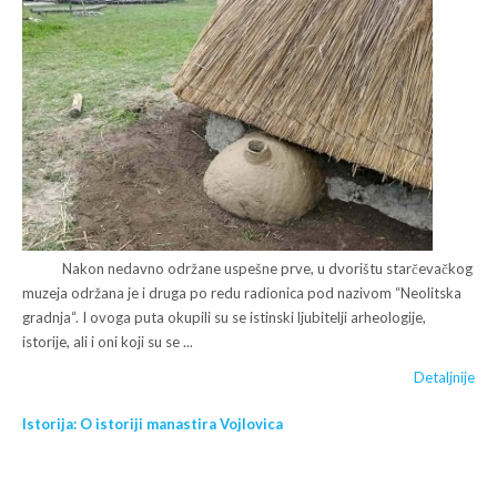
Nakon nedavno održane uspešne prve, u dvorištu starčevačkog
muzeja održana je i druga po redu radionica pod nazivom “Neolitska
gradnja“. I ovoga puta okupili su se istinski ljubitelji arheologije,
istorije, ali i oni koji su se ...
Detaljnije
Istorija: O istoriji manastira Vojlovica