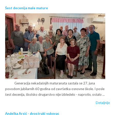
Šest decenija male mature
Generacija nekadašnjih maturanata sastala se 27. juna
povodom jubilarnih 60 godina od završetka osnovne škole. I posle
šest decenija, školsko drugarstvo nije izbledelo - naprotiv, ostalo ...
Detaljnije
Anđelka Arsić - dvostruki vukovac