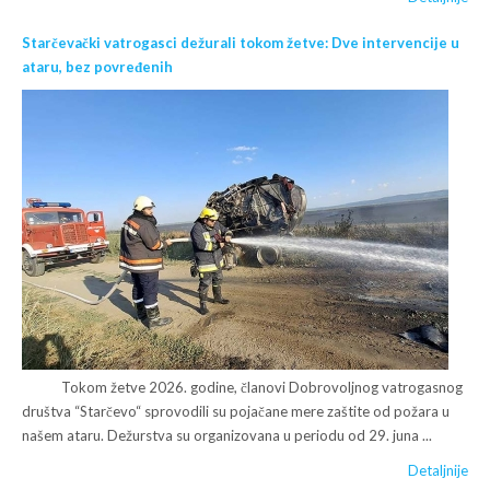
Starčevački vatrogasci dežurali tokom žetve: Dve intervencije u
ataru, bez povređenih
Tokom žetve 2026. godine, članovi Dobrovoljnog vatrogasnog
društva “Starčevo“ sprovodili su pojačane mere zaštite od požara u
našem ataru. Dežurstva su organizovana u periodu od 29. juna ...
Detaljnije