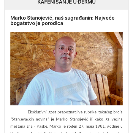
KAFENISANJE U ĐERMU
Marko Stanojević, naš sugrađanin: Najveće
bogatstvo je porodica
Ekskluzivni gost prepoznatljive rubrike tekućeg broja
“Starčevačkih novina“ je Marko Stanojević ili kako ga većina
meštana zna - Paske. Marko je rođen 27. maja 1981. godine u