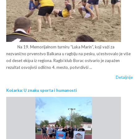
Na 19. Memorijalnom turniru “Luka Marin“, koji važi za
nezvanično prvenstvo Balkana u ragbiju na pesku, učestvovalo je više
od deset ekipa iz regiona. Ragbi klub Borac ostvario je zapažen
rezultat osvojivši odlično 4. mesto, potvrdivši ...
Detaljnije
Košarka: U znaku sporta i humanosti