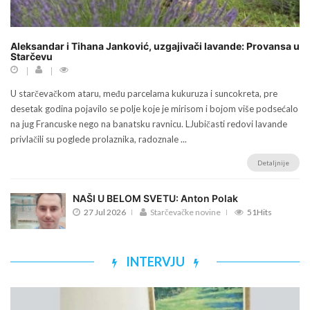
Aleksandar i Tihana Janković, uzgajivači lavande: Provansa u
Starčevu
U starčevačkom ataru, među parcelama kukuruza i suncokreta, pre
desetak godina pojavilo se polje koje je mirisom i bojom više podsećalo
na jug Francuske nego na banatsku ravnicu. LJubičasti redovi lavande
privlačili su poglede prolaznika, radoznale ...
Detaljnije
NAŠI U BELOM SVETU: Anton Polak
27 Jul 2026
Starčevačke novine
51Hits
INTERVJU