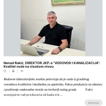
Nenad Rakić, DIREKTOR JKP-a “VODOVOD I KANALIZACIJA“:
Kvalitet vode na visokom nivou
Redovne laboratorijske analize potvrćuju da je voda iz gradskog
vovodova kvalitetna i bezbedna za upotrebu. Fokus preduzeća na obnovu
i proširenje vodovodne mreže na teritoriji našeg grada
Kako
ocenjujete rad preduzeća od kada ste ...
Detaljnije