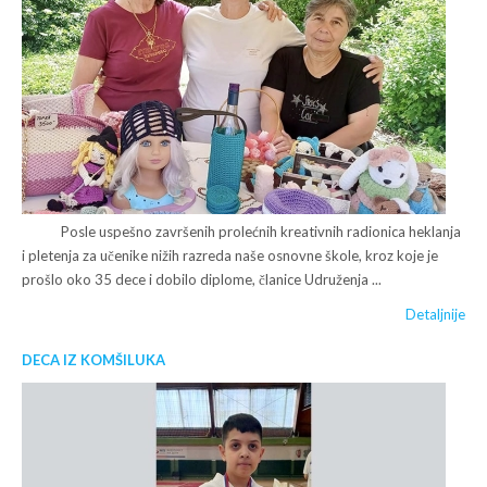
Posle uspešno završenih prolećnih kreativnih radionica heklanja
i pletenja za učenike nižih razreda naše osnovne škole, kroz koje je
prošlo oko 35 dece i dobilo diplome, članice Udruženja ...
Detaljnije
DECA IZ KOMŠILUKA