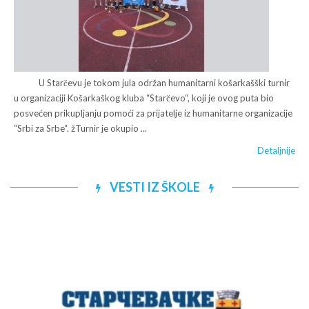
U Starčevu je tokom jula održan humanitarni košarkašški turnir
u organizaciji Košarkaškog kluba “Starčevo“, koji je ovog puta bio
posvećen prikupljanju pomoći za prijatelje iz humanitarne organizacije
“Srbi za Srbe“. žTurnir je okupio ...
Detaljnije
VESTI IZ ŠKOLE