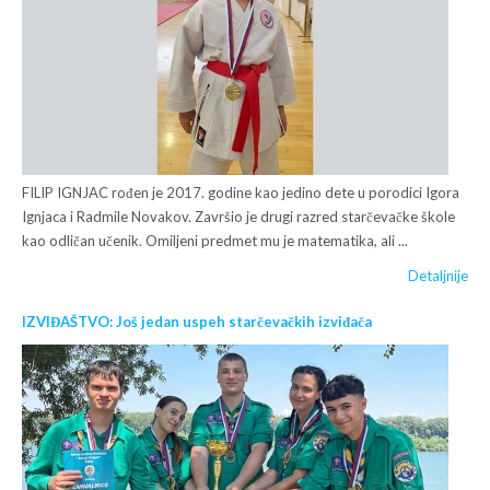
FILIP IGNJAC rođen je 2017. godine kao jedino dete u porodici Igora
Ignjaca i Radmile Novakov. Završio je drugi razred starčevačke škole
kao odličan učenik. Omiljeni predmet mu je matematika, ali ...
Detaljnije
IZVIĐAŠTVO: Još jedan uspeh starčevačkih izviđača