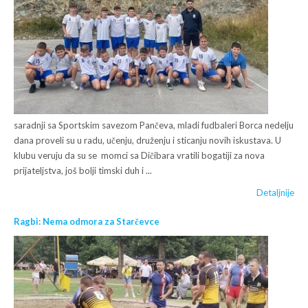
saradnji sa Sportskim savezom Pančeva, mladi fudbaleri Borca nedelju
dana proveli su u radu, učenju, druženju i sticanju novih iskustava. U
klubu veruju da su se momci sa Dičibara vratili bogatiji za nova
prijateljstva, još bolji timski duh i ...
Detaljnije
Ragbi: Nema odmora za Starčevce