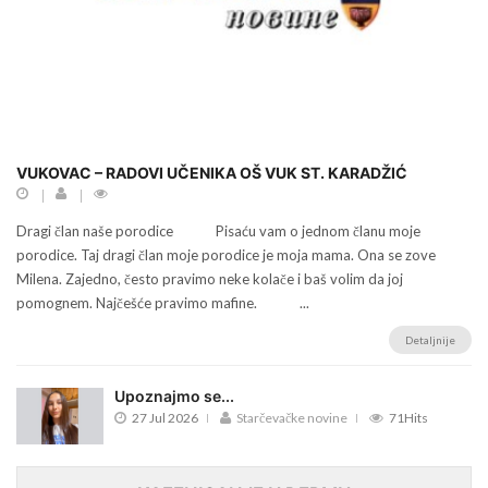
VUKOVAC – RADOVI UČENIKA OŠ VUK ST. KARADŽIĆ
Dragi član naše porodice Pisaću vam o jednom članu moje
porodice. Taj dragi član moje porodice je moja mama. Ona se zove
Milena. Zajedno, često pravimo neke kolače i baš volim da joj
pomognem. Najčešće pravimo mafine. ...
Detaljnije
Upoznajmo se...
27 Jul 2026
Starčevačke novine
71Hits