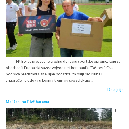
FK Borac preuzeo je vrednu donaciju sportske opreme, koju su
obezbedili Fudbalski savez Vojvodine i kompanija “Taš bet“. Ova
podrška predstavlja značajan podsticaj za dalji rad kluba i
unapređenje uslova u kojima treniraju sve selekcije ...
Detaljnije
Mališani na Divčibarama
U