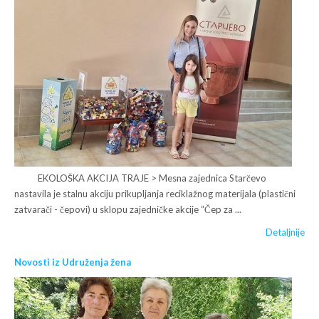
EKOLOŠKA AKCIJA TRAJE > Mesna zajednica Starčevo
nastavila je stalnu akciju prikupljanja reciklažnog materijala (plastični
zatvarači - čepovi) u sklopu zajedničke akcije “Čep za ...
Detaljnije
Novosti iz Udruženja žena