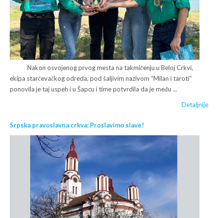
Nakon osvojenog prvog mesta na takmičenju u Beloj Crkvi,
ekipa starčevačkog odreda, pod šaljivim nazivom “Milan i taroti“
ponovila je taj uspeh i u Šapcu i time potvrdila da je među ...
Detaljnije
Srpska pravoslavna crkva: Proslavimo slave!