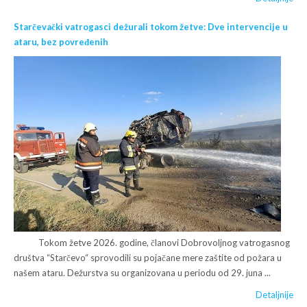
Starčevački vatrogasci dežurali tokom žetve: Dve intervencije u
ataru, bez povređenih
Tokom žetve 2026. godine, članovi Dobrovoljnog vatrogasnog
društva “Starčevo“ sprovodili su pojačane mere zaštite od požara u
našem ataru. Dežurstva su organizovana u periodu od 29. juna ...
Detaljnije