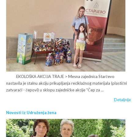
EKOLOŠKA AKCIJA TRAJE > Mesna zajednica Starčevo
nastavila je stalnu akciju prikupljanja reciklažnog materijala (plastični
zatvarači - čepovi) u sklopu zajedničke akcije “Čep za ...
Detaljnije
Novosti iz Udruženja žena