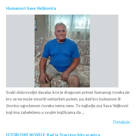
Humanost Save Veljkovića
Svaki dobrovoljni davalac krvi je dragocen primer humanog čoveka jer
krv se ne može stvoriti veštačkim putem, pa dati krv bolesnom ili
životno ugroženom čoveku nema cenu. To najbolje zna Sava Veljković
koji ima zabeleženo u svojim knjižicama da ...
Detaljnije
ISTORIJSKE NOVELE: Kad je Starčevo bilo granica