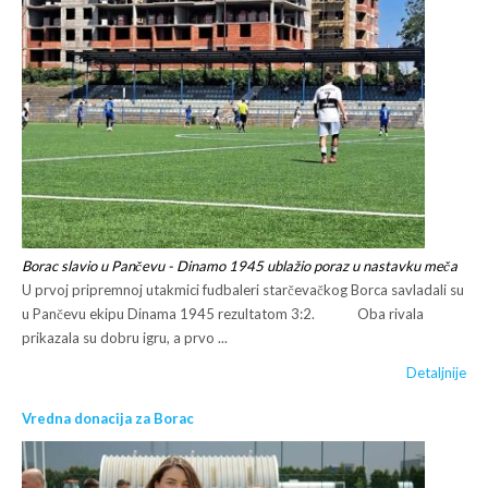
Borac slavio u Pančevu - Dinamo 1945 ublažio poraz u nastavku meča
U prvoj pripremnoj utakmici fudbaleri starčevačkog Borca savladali su
u Pančevu ekipu Dinama 1945 rezultatom 3:2. Oba rivala
prikazala su dobru igru, a prvo ...
Detaljnije
Vredna donacija za Borac