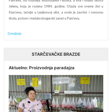
Pančevu, od roditelja Slobodanke i Boška, a ima i mlađu sestru
Jelenu, koja je rođena 1984. godine. Otada sve vreme živi u
Starčevu, tačnije u Lenjinovoj ulici, a ovde je završio i osnovnu
školu, potom i metalostrugarski zanat u Pančevu.
Detaljnije
STARČEVAČKE BRAZDE
Aktuelno: Proizvodnja paradajza