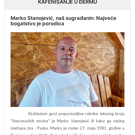
KAFENISANJE U ĐERMU
Marko Stanojević, naš sugrađanin: Najveće
bogatstvo je porodica
Ekskluzivni gost prepoznatljive rubrike tekućeg broja
“Starčevačkih novina“ je Marko Stanojević ili kako ga većina
meštana zna - Paske. Marko je rođen 27. maja 1981. godine u