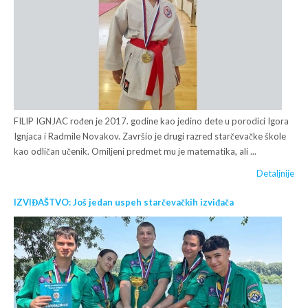
FILIP IGNJAC rođen je 2017. godine kao jedino dete u porodici Igora
Ignjaca i Radmile Novakov. Završio je drugi razred starčevačke škole
kao odličan učenik. Omiljeni predmet mu je matematika, ali ...
Detaljnije
IZVIĐAŠTVO: Još jedan uspeh starčevačkih izviđača