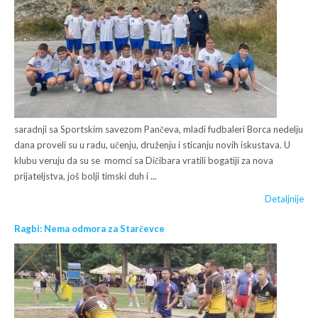
saradnji sa Sportskim savezom Pančeva, mladi fudbaleri Borca nedelju
dana proveli su u radu, učenju, druženju i sticanju novih iskustava. U
klubu veruju da su se momci sa Dičibara vratili bogatiji za nova
prijateljstva, još bolji timski duh i ...
Detaljnije
Ragbi: Nema odmora za Starčevce