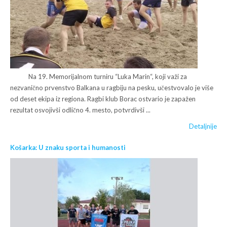
Na 19. Memorijalnom turniru “Luka Marin“, koji važi za
nezvanično prvenstvo Balkana u ragbiju na pesku, učestvovalo je više
od deset ekipa iz regiona. Ragbi klub Borac ostvario je zapažen
rezultat osvojivši odlično 4. mesto, potvrdivši ...
Detaljnije
Košarka: U znaku sporta i humanosti