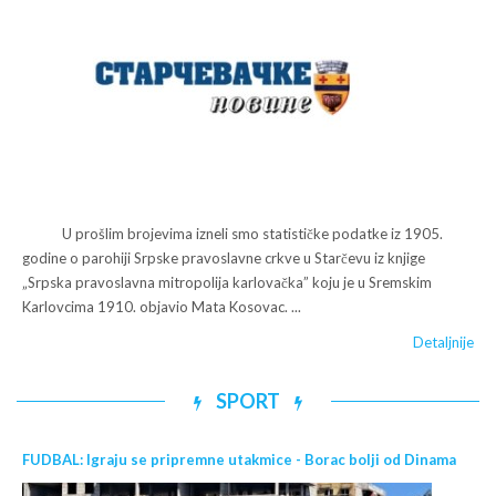
U prošlim brojevima izneli smo statističke podatke iz 1905.
godine o parohiji Srpske pravoslavne crkve u Starčevu iz knjige
„Srpska pravoslavna mitropolija karlovačka” koju je u Sremskim
Karlovcima 1910. objavio Mata Kosovac. ...
Detaljnije
SPORT
FUDBAL: Igraju se pripremne utakmice - Borac bolji od Dinama