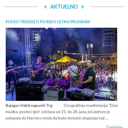
AKTUELNO
POČEO TRIDESETI PO REDU LETNJI PROGRAM
Bajaga i Halid napunili Trg
Ovogodišnja manifestacija “Dani
muzike, pesme i igre“ održana od 25. do 28. juna, još jednom je
pokazala da Starčevo može da bude domaćin događaja koji ...
Detaljnije