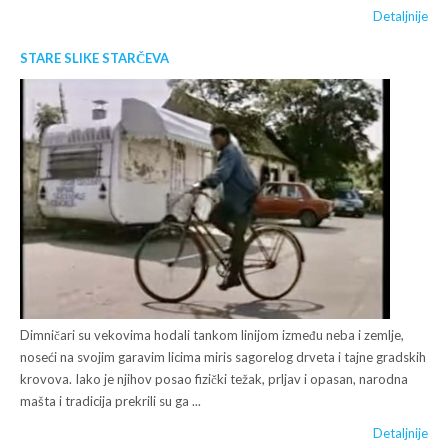
Detaljnije
STARE SLIKE STARČEVA
Dimničari su vekovima hodali tankom linijom između neba i zemlje,
noseći na svojim garavim licima miris sagorelog drveta i tajne gradskih
krovova. Iako je njihov posao fizički težak, prljav i opasan, narodna
mašta i tradicija prekrili su ga ...
Detaljnije