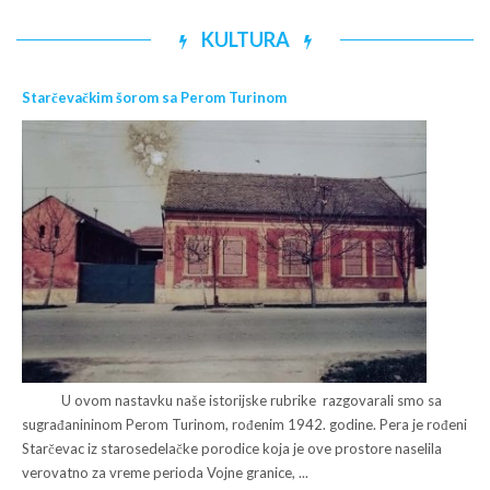
KULTURA
Starčevačkim šorom sa Perom Turinom
U ovom nastavku naše istorijske rubrike razgovarali smo sa
sugrađanininom Perom Turinom, rođenim 1942. godine. Pera je rođeni
Starčevac iz starosedelačke porodice koja je ove prostore naselila
verovatno za vreme perioda Vojne granice, ...