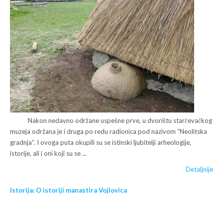
Nakon nedavno održane uspešne prve, u dvorištu starčevačkog
muzeja održana je i druga po redu radionica pod nazivom “Neolitska
gradnja“. I ovoga puta okupili su se istinski ljubitelji arheologije,
istorije, ali i oni koji su se ...
Detaljnije
Istorija: O istoriji manastira Vojlovica