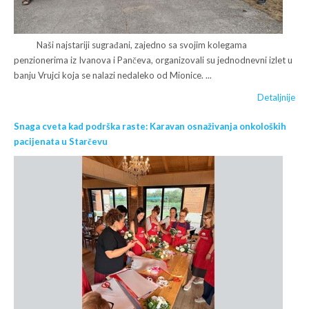
Naši najstariji sugrađani, zajedno sa svojim kolegama
penzionerima iz Ivanova i Pančeva, organizovali su jednodnevni izlet u
banju Vrujci koja se nalazi nedaleko od Mionice. ...
Detaljnije
Snaga cveta kad podrška raste: Karavan osnaživanja onkoloških
pacijenata u Starčevu