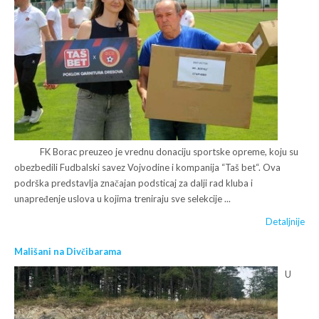
FK Borac preuzeo je vrednu donaciju sportske opreme, koju su
obezbedili Fudbalski savez Vojvodine i kompanija “Taš bet“. Ova
podrška predstavlja značajan podsticaj za dalji rad kluba i
unapređenje uslova u kojima treniraju sve selekcije ...
Detaljnije
Mališani na Divčibarama
U