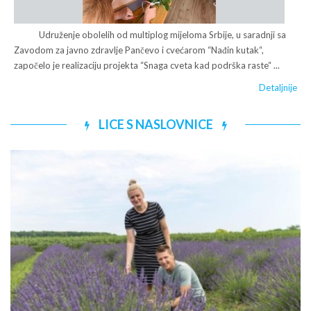
Udruženje obolelih od multiplog mijeloma Srbije, u saradnji sa
Zavodom za javno zdravlje Pančevo i cvećarom “Nađin kutak“,
započelo je realizaciju projekta “Snaga cveta kad podrška raste“ ...
Detaljnije
LICE S NASLOVNICE