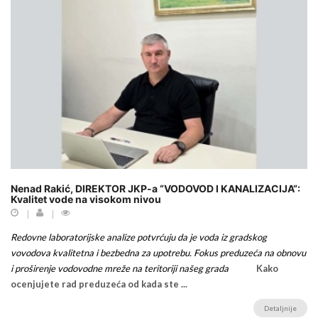
Nenad Rakić, DIREKTOR JKP-a “VODOVOD I KANALIZACIJA“:
Kvalitet vode na visokom nivou
Redovne laboratorijske analize potvrćuju da je voda iz gradskog
vovodova kvalitetna i bezbedna za upotrebu. Fokus preduzeća na obnovu
i proširenje vodovodne mreže na teritoriji našeg grada
Kako
ocenjujete rad preduzeća od kada ste ...
Detaljnije