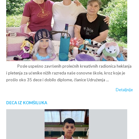
Posle uspešno završenih prolećnih kreativnih radionica heklanja
i pletenja za učenike nižih razreda naše osnovne škole, kroz koje je
prošlo oko 35 dece i dobilo diplome, članice Udruženja ...
Detaljnije
DECA IZ KOMŠILUKA