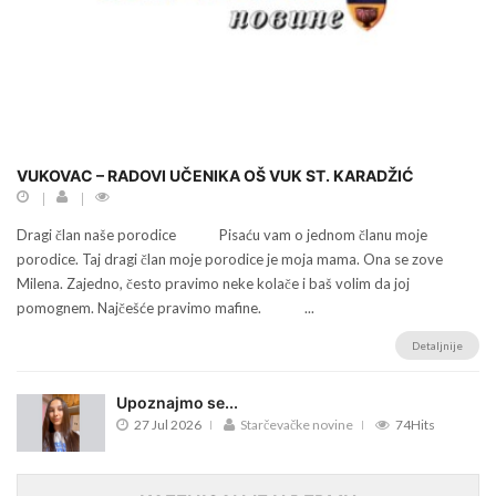
VUKOVAC – RADOVI UČENIKA OŠ VUK ST. KARADŽIĆ
Dragi član naše porodice Pisaću vam o jednom članu moje
porodice. Taj dragi član moje porodice je moja mama. Ona se zove
Milena. Zajedno, često pravimo neke kolače i baš volim da joj
pomognem. Najčešće pravimo mafine. ...
Detaljnije
Upoznajmo se...
27 Jul 2026
Starčevačke novine
74Hits