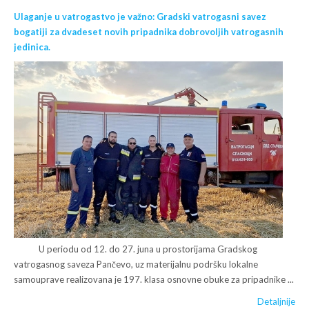
Ulaganje u vatrogastvo je važno: Gradski vatrogasni savez
bogatiji za dvadeset novih pripadnika dobrovoljih vatrogasnih
jedinica.
U periodu od 12. do 27. juna u prostorijama Gradskog
vatrogasnog saveza Pančevo, uz materijalnu podršku lokalne
samouprave realizovana je 197. klasa osnovne obuke za pripadnike ...
Detaljnije