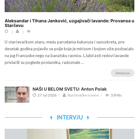
Aleksandar i Tihana Janković, uzgajivači lavande: Provansa u
Starčevu
U starčevačkom ataru, među parcelama kukuruza i suncokreta, pre
desetak godina pojavilo se polje koje je mirisom i bojom više podsećalo
na jug Francuske nego na banatsku ravnicu. LJubičasti redovi lavande
privlačili su poglede prolaznika, radoznale ...
Detaljnije
NAŠI U BELOM SVETU: Anton Polak
27 Jul 2026
Starčevačke novine
53Hits
INTERVJU