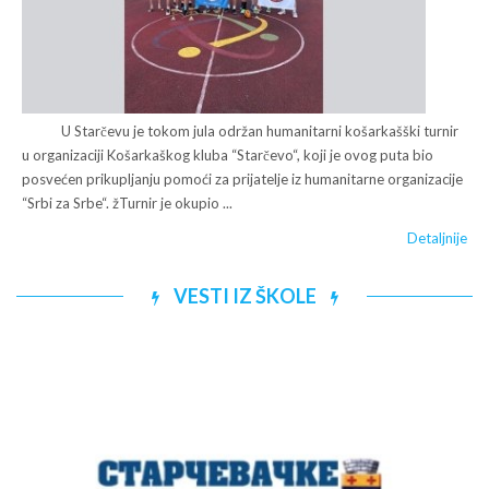
U Starčevu je tokom jula održan humanitarni košarkašški turnir
u organizaciji Košarkaškog kluba “Starčevo“, koji je ovog puta bio
posvećen prikupljanju pomoći za prijatelje iz humanitarne organizacije
“Srbi za Srbe“. žTurnir je okupio ...
Detaljnije
VESTI IZ ŠKOLE