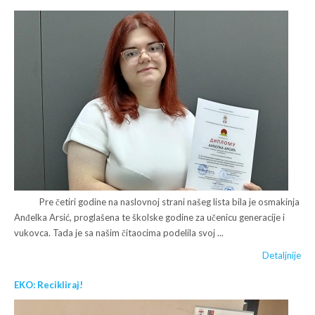
Pre četiri godine na naslovnoj strani našeg lista bila je osmakinja
Anđelka Arsić, proglašena te školske godine za učenicu generacije i
vukovca. Tada je sa našim čitaocima podelila svoj ...
Detaljnije
EKO: Recikliraj!