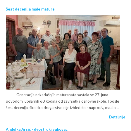
Šest decenija male mature
Generacija nekadašnjih maturanata sastala se 27. juna
povodom jubilarnih 60 godina od završetka osnovne škole. I posle
šest decenija, školsko drugarstvo nije izbledelo - naprotiv, ostalo ...
Detaljnije
Anđelka Arsić - dvostruki vukovac